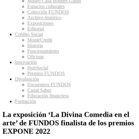
Museo Casa Botines Gaudí
Espacios culturales
Colección FUNDOS
Archivo histórico
Exposiciones
Editorial
Crédito Social
MonteCredit
Historia
Funcionamiento
Oficinas
Innovación
HubSocial
Premios FUNDOS
Divulgación
Encuentros FUNDOS
Canal Saber
Educación financiera
Formación
La exposición ‘La Divina Comedia en el
arte’ de FUNDOS finalista de los premios
EXPONE 2022