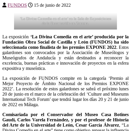
FUNDOS
15 de junio de 2022
‘La Divina Comedia en el arte’ en la Sala de Exposiciones
de la Encarnación en Zamora.
La exposición
‘La Divina Comedia en el arte’ producida por la
Fundación Obra Social de Castilla y León (FUNDOS) ha sido
seleccionada como finalista de los premios EXPONE 2022
. Estos
galardones son convocados por la Asociación de Museólogos y
Museógrafos de Andalucía y están destinados a reconocer la
excelencia, buenas prácticas e innovación de proyectos en la esfera
expositiva y museística.
La exposición de FUNDOS compite en la categoría ‘Premio al
Mejor Proyecto de Ámbito Nacional de los Premios EXPONE
2022’. La resolución de estos galardones se sabrá el próximo lunes
20 de junio en el marco de la celebración del ‘Culture and Museums
International Tech Forum’ que tendrá lugar los días 20 y 21 de junio
de 2022 en Málaga.
Comisariada por el Conservador del Museo Casa Botines
Gaudí, Carlos Varela Fernández, y por el profesor de Historia
del Arte de la Universidad de León, Cesar García Álvarez
, “La
Divina Comedia en el arte” tiene como objetivo repasar la influencia