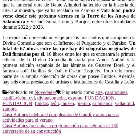
que la inmortal obra de Dante Alighieri ha tenido en la historia del
arte. La muestra, que ya ha recalado en Zamora y Valladolid,
podrá
verse desde este próximo viernes en la Torre de los Anaya de
Salamanca
y visitará Soria, León y Burgos, entre otras localidades
durante 2022 y 2023.
La exposición presenta un viaje por los tres cantos que componen la
Divina Comedia que son el Infierno, el Purgatorio y el Paraíso.
Un
total de 67 obras entre las que hay 46 xilografías originales de
Dalí firmadas por él
, 16 libros entre los que se encuentra la primera
edición de la Divina Comedia ilustrada por Amos Nattini y la
primera edición española de las láminas de Gustave Doré, y el
famosos sofá Dalilips de Dalí y Óscar Tusquets. Todo ello forma
parte de la amplia colección de obras que posee Fundos. Además,
hay seis obras prestadas de artistas e instituciones de Castilla y León.
Publicado en
Novedades
Etiquetado como
arte
,
casabotines
,
castillayleón
,
cyl
,
divinacomedia
,
expone
,
FUNDACIÓN
,
FUNDACION
,
fundos
,
león
,
museo
,
premio
,
salamanca
,
valladolid
,
zamora
Navegación
Casa Botines celebra el cumpleaños de Gaudí y anuncia sus
actividades para el verano
de
Casa Botines presenta su programación para celebrar el 130
entradas
aniversario de su construcción