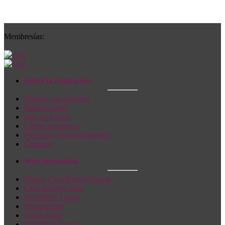
Membresías:
Sobre la Fundación
Trabaja con nosotros
Publicaciones
Sala de Prensa
Centro de marcas
Premios y reconocimientos
Contacto
Web destacadas
Museo Casa Botines Gaudí
Casa Botines Store
FUNDOS Fórum
MonteCredit
Canal Saber
FUNDOS School