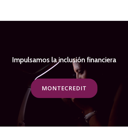
Impulsamos la inclusión financiera
ETIQUETA
MONTECREDIT
DEL
BOTÓN
DE
LA