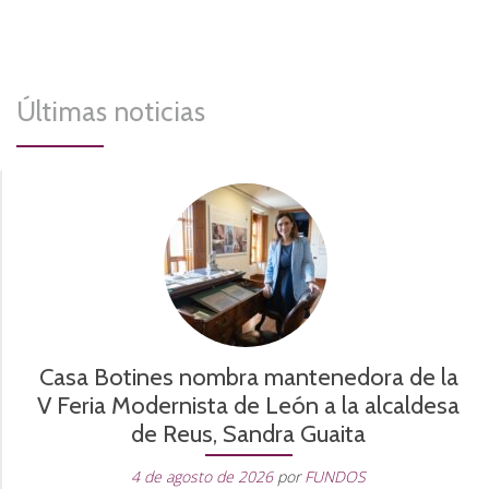
CINTA:MONTECREDIT
Últimas noticias
NA
SL
DE
EN
AB
Casa Botines nombra mantenedora de la
V Feria Modernista de León a la alcaldesa
de Reus, Sandra Guaita
4 de agosto de 2026
por
FUNDOS