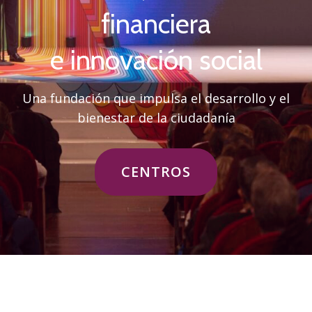
financiera
e innovación social
Una fundación que impulsa el desarrollo y el
bienestar de la ciudadanía
ETIQUETA
CENTROS
DEL
BOTÓN
DE
LA
CABECERA:CENTROS