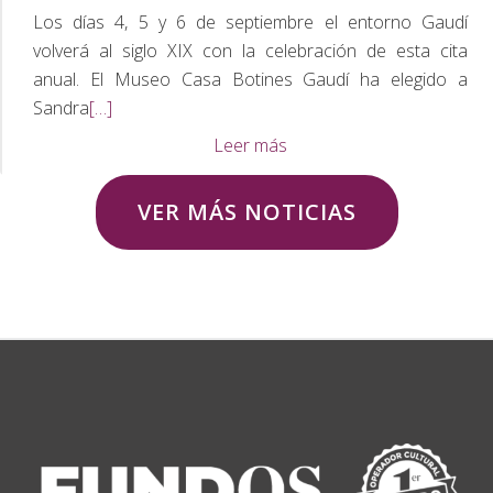
Los días 4, 5 y 6 de septiembre el entorno Gaudí
volverá al siglo XIX con la celebración de esta cita
anual. El Museo Casa Botines Gaudí ha elegido a
Leer
Sandra
[…]
más
Casa
Leer más
sobre
Botines
Casa
nombra
VER MÁS NOTICIAS
Botines
mantenedora
nombra
de
mantenedora
la
de
V
la
Feria
V
Modernista
Casa Botines ofrece una visita guiada con
Feria
de
uno de los comisarios de la exposición
Modernista
León
temporal ‘Gaudí y la Ciudad Moderna’
de
a
León
31 de julio de 2026
por
la
FUNDOS