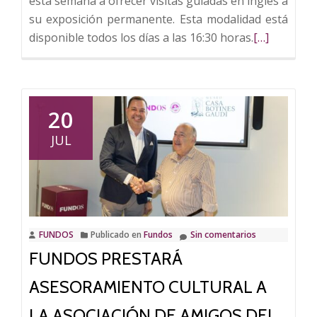
esta semana a ofrecer visitas guiadas en inglés a
su exposición permanente. Esta modalidad está
Leer
disponible todos los días a las 16:30 horas.
[…]
más
sobre
Casa
Botines
20
ofrece
JUL
visitas
guiadas
en
inglés
FUNDOS
Publicado en
Fundos
Sin comentarios
FUNDOS PRESTARÁ
ASESORAMIENTO CULTURAL A
LA ASOCIACIÓN DE AMIGOS DEL