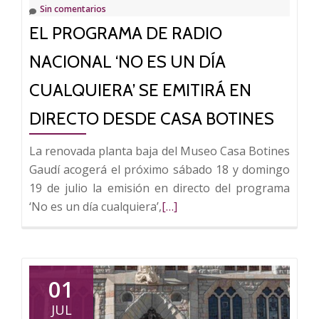
Sin comentarios
del
EL PROGRAMA DE RADIO
Modernismo
de
NACIONAL ‘NO ES UN DÍA
León
CUALQUIERA’ SE EMITIRÁ EN
DIRECTO DESDE CASA BOTINES
La renovada planta baja del Museo Casa Botines
Gaudí acogerá el próximo sábado 18 y domingo
19 de julio la emisión en directo del programa
Leer
‘No es un día cualquiera’,
[…]
más
sobre
El
programa
01
de
JUL
Radio