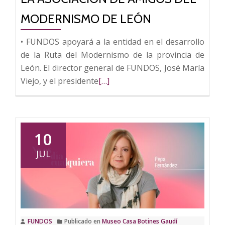
MODERNISMO DE LEÓN
• FUNDOS apoyará a la entidad en el desarrollo
de la Ruta del Modernismo de la provincia de
León. El director general de FUNDOS, José María
Leer
Viejo, y el presidente
[…]
más
sobre
FUNDOS
prestará
10
asesoramiento
JUL
cultural
a
la
Asociación
de
FUNDOS
Publicado en
Museo Casa Botines Gaudí
Amigos