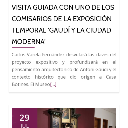
León
VISITA GUIADA CON UNO DE LOS
a
la
COMISARIOS DE LA EXPOSICIÓN
alcaldesa
TEMPORAL ‘GAUDÍ Y LA CIUDAD
de
Reus,
MODERNA’
Sandra
Carlos Varela Fernández desvelará las claves del
Guaita
proyecto expositivo y profundizará en el
pensamiento arquitectónico de Antoni Gaudí y el
contexto histórico que dio origen a Casa
Leer
Botines. El Museo
[…]
más
sobre
Casa
Botines
29
ofrece
JUL