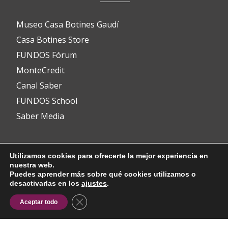
Museo Casa Botines Gaudí
Casa Botines Store
FUNDOS Fórum
MonteCredit
Canal Saber
FUNDOS School
Saber Media
Contacto
Utilizamos cookies para ofrecerte la mejor experiencia en
nuestra web.
Puedes aprender más sobre qué cookies utilizamos o
desactivarlas en los
ajustes
.
info@fundos.es
CERRAR EL BANNER DE COOKIES RG
Aceptar todo
Avenida del Padre Isla, 8
24002 León (España)