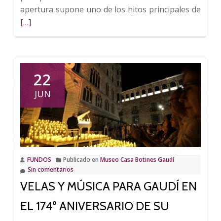
Leer
apertura supone uno de los hitos principales de
más
[…]
sobr
Casa
Botin
inau
22
su
JUN
nuev
expos
perm
FUNDOS
Publicado en
Museo Casa Botines Gaudí
Sin comentarios
VELAS Y MÚSICA PARA GAUDÍ EN
EL 174º ANIVERSARIO DE SU