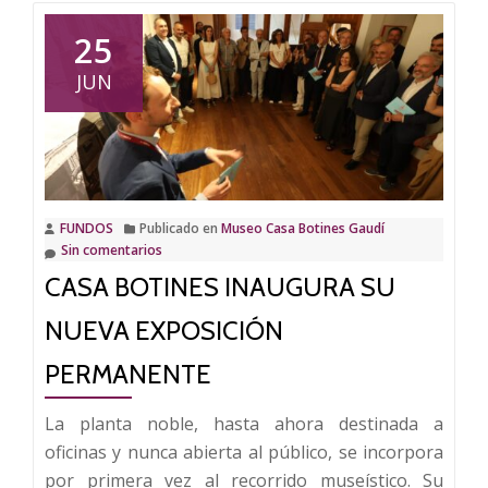
Visita
en
25
familia
JUN
la
nueva
exposición
permanente
de
FUNDOS
Publicado en
Museo Casa Botines Gaudí
Casa
Sin comentarios
Botines
CASA BOTINES INAUGURA SU
NUEVA EXPOSICIÓN
PERMANENTE
La planta noble, hasta ahora destinada a
oficinas y nunca abierta al público, se incorpora
por primera vez al recorrido museístico. Su