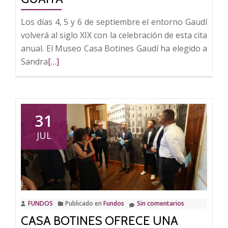
Los días 4, 5 y 6 de septiembre el entorno Gaudí
volverá al siglo XIX con la celebración de esta cita
anual. El Museo Casa Botines Gaudí ha elegido a
Leer
Sandra
[…]
más
sobre
Casa
Botines
31
nombra
JUL
mantenedora
de
la
V
Feria
FUNDOS
Publicado en
Fundos
Sin comentarios
Modernista
CASA BOTINES OFRECE UNA
de