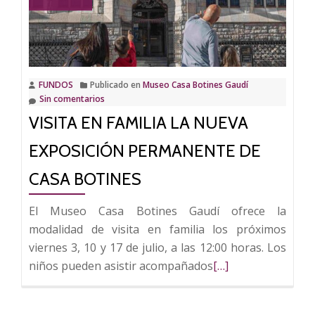
Nacional
‘No
es
un
FUNDOS
Publicado en
Museo Casa Botines Gaudí
día
Sin comentarios
cualquiera’
VISITA EN FAMILIA LA NUEVA
se
emitirá
EXPOSICIÓN PERMANENTE DE
en
CASA BOTINES
directo
desde
El Museo Casa Botines Gaudí ofrece la
Casa
modalidad de visita en familia los próximos
Botines
viernes 3, 10 y 17 de julio, a las 12:00 horas. Los
Leer
niños pueden asistir acompañados
[…]
más
sobre