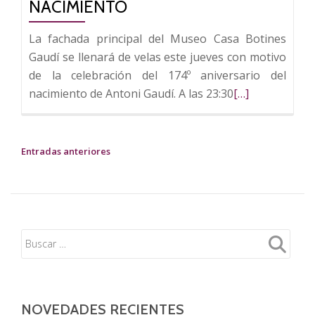
NACIMIENTO
La fachada principal del Museo Casa Botines
Gaudí se llenará de velas este jueves con motivo
de la celebración del 174º aniversario del
Leer
nacimiento de Antoni Gaudí. A las 23:30
[…]
más
sobre
Velas
NAVEGACIÓN
Entradas anteriores
y
DE
música
ENTRADAS
para
Gaudí
en
el
174º
aniversario
NOVEDADES RECIENTES
de