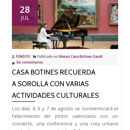
Botines
28
inaugur
JUL
la
exposici
tempora
‘Gaudí
y
FUNDOS
Publicado en
Museo Casa Botines Gaudí
la
Sin comentarios
Ciudad
CASA BOTINES RECUERDA
Moderna
A SOROLLA CON VARIAS
ACTIVIDADES CULTURALES
Los días 4, 6 y 7 de agosto se conmemorará el
fallecimiento del pintor valenciano con un
concierto, una conferencia y una ruta urbana