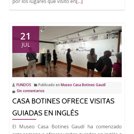
Leer
por los lugares que visitó en
[…]
más
sobre
Casa
Botines
21
recuerda
JUL
a Sorolla
con
varias
actividades
culturales
FUNDOS
Publicado en
Museo Casa Botines Gaudí
Sin comentarios
CASA BOTINES OFRECE VISITAS
GUIADAS EN INGLÉS
El Museo Casa Botines Gaudí ha comenzado