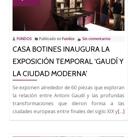
una
visita
guiada
con
uno
FUNDOS
Publicado en
Fundos
Sin comentarios
de
CASA BOTINES INAUGURA LA
los
comisarios
EXPOSICIÓN TEMPORAL ‘GAUDÍ Y
de
la
LA CIUDAD MODERNA’
exposición
Se exponen alrededor de 60 piezas que exploran
temporal
la relación entre Antoni Gaudí y las profundas
‘Gaudí
transformaciones que dieron forma a las
y
Leer
ciudades europeas entre finales del siglo XIX y
[…]
la
más
Ciudad
sobre
Moderna’
Casa