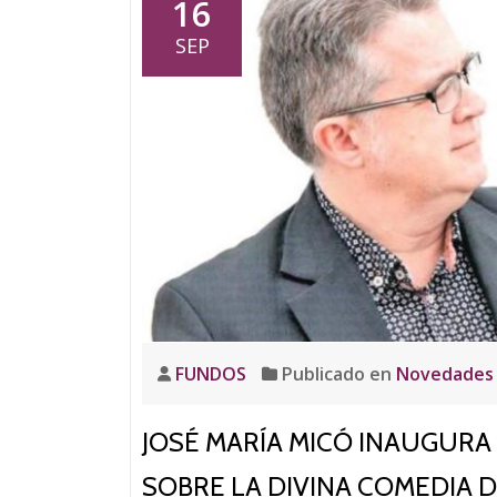
16
juev
SEP
en
Casa
Boti
FUNDOS
Publicado en
Novedades
JOSÉ MARÍA MICÓ INAUGURA
SOBRE LA DIVINA COMEDIA 