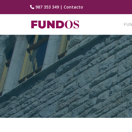
987 353 349
|
Contacto
Saltar
contenido
FUN