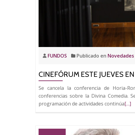
FUNDOS
Publicado en
Novedades
CINEFÓRUM ESTE JUEVES EN
Se cancela la conferencia de Horia-Ro
conferencias sobre la Divina Comedia. S
Leer
programación de actividades continúa
[…]
más
sobr
Cine
este