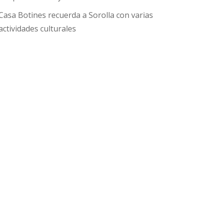
Casa Botines recuerda a Sorolla con varias
actividades culturales
a
ión
a