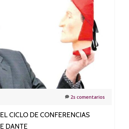
es
nes
2s comentarios
 EL CICLO DE CONFERENCIAS
DE DANTE