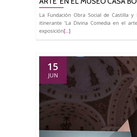
ARTE’ EN EL MUSEO CASA BO
La Fundación Obra Social de Castilla 
itinerante ‘La Divina Comedia en el art
Leer
exposición
[…]
más
sobre
Fundos
inaugura
15
la
JUN
exposición
‘La
Divina
Comedia
en
el
arte’
en