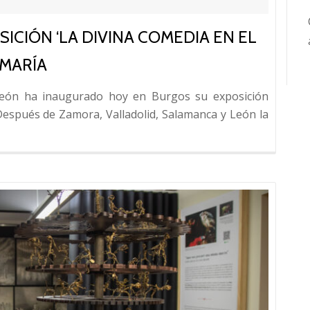
CIÓN ‘LA DIVINA COMEDIA EN EL
 MARÍA
 León ha inaugurado hoy en Burgos su exposición
Leer
 Después de Zamora, Valladolid, Salamanca y León la
más
sobre
Fundos
inaugur
la
exposic
‘La
Divina
Comedi
en