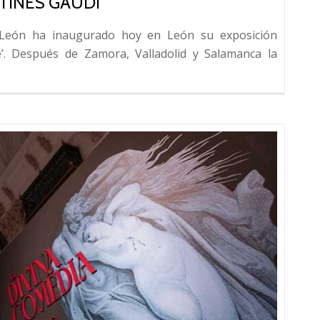
TINES GAUDÍ
de
Dante
y León ha inaugurado hoy en León su exposición
e’. Después de Zamora, Valladolid y Salamanca la