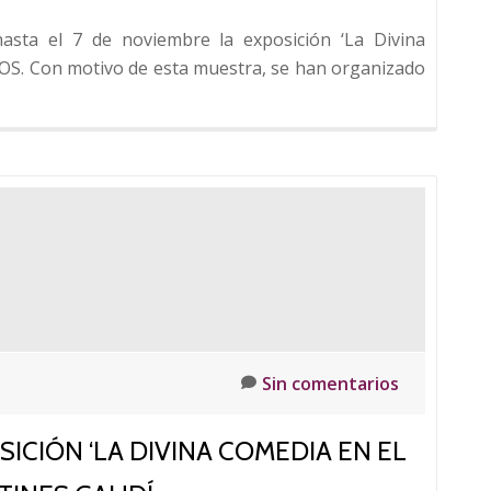
asta el 7 de noviembre la exposición ‘La Divina
Leer
OS. Con motivo de esta muestra, se han organizado
más
sobre
José
María
Micó
inaugur
el
ciclo
de
confere
sobre
Sin comentarios
la
Divina
CIÓN ‘LA DIVINA COMEDIA EN EL
Comedi