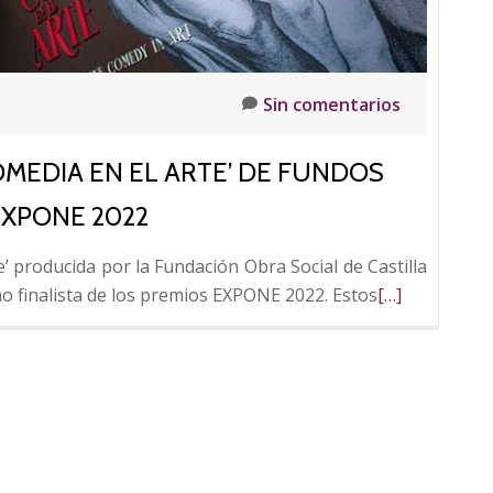
Sin comentarios
COMEDIA EN EL ARTE’ DE FUNDOS
EXPONE 2022
e’ producida por la Fundación Obra Social de Castilla
Leer
 finalista de los premios EXPONE 2022. Estos
[…]
más
sobre
La
exposición
‘La
Divina