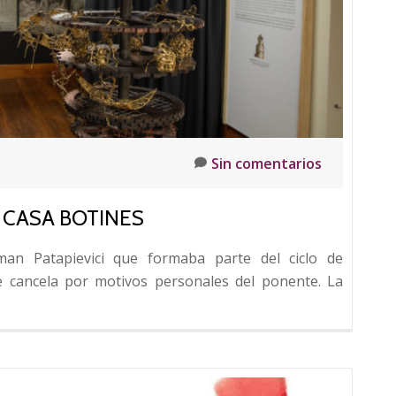
el
arte’
en
el
Arco
de
Santa
María
Sin comentarios
 CASA BOTINES
man Patapievici que formaba parte del ciclo de
e cancela por motivos personales del ponente. La
e
fórum