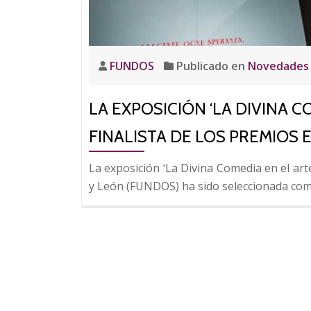
el
Museo
Casa
Botines
FUNDOS
Publicado en
Novedades
Gaudí
LA EXPOSICIÓN ‘LA DIVINA 
FINALISTA DE LOS PREMIOS 
La exposición ‘La Divina Comedia en el art
y León (FUNDOS) ha sido seleccionada como