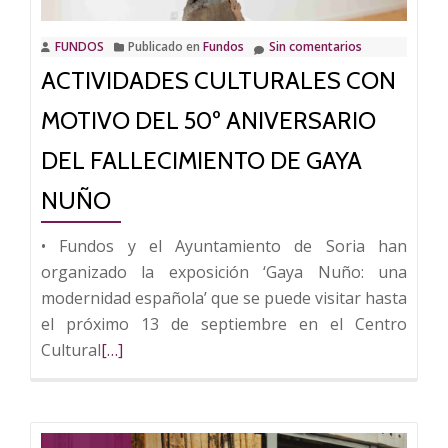
‘Gaudí
y
FUNDOS
Publicado en
Fundos
Sin comentarios
la
ACTIVIDADES CULTURALES CON
Ciudad
Moderna
MOTIVO DEL 50º ANIVERSARIO
DEL FALLECIMIENTO DE GAYA
NUÑO
• Fundos y el Ayuntamiento de Soria han
organizado la exposición ‘Gaya Nuño: una
modernidad española’ que se puede visitar hasta
el próximo 13 de septiembre en el Centro
Leer
Cultural
[…]
más
sobre
Actividades