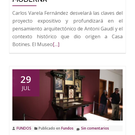
Carlos Varela Fernández desvelará las claves del
proyecto expositivo y profundizará en el
pensamiento arquitectónico de Antoni Gaudí y el
contexto histórico que dio origen a Casa
Leer
Botines. El Museo
[…]
más
sobre
Casa
Botines
29
ofrece
JUL
una
visita
guiada
con
uno
FUNDOS
Publicado en
Fundos
Sin comentarios
de