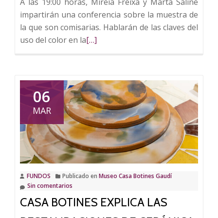
A las 19:00 horas, Mireia Freixa y Marta Saliné
impartirán una conferencia sobre la muestra de
la que son comisarias. Hablarán de las claves del
Leer
uso del color en la
[…]
más
sobre
La
exposición
06
‘Gaudí
MAR
y
el
trencadís’
explicada
por
FUNDOS
Publicado en
Museo Casa Botines Gaudí
sus
Sin comentarios
comisarias
CASA BOTINES EXPLICA LAS
este
martes