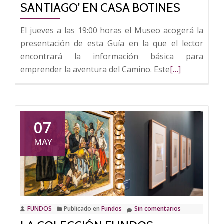
SANTIAGO’ EN CASA BOTINES
El jueves a las 19:00 horas el Museo acogerá la
presentación de esta Guía en la que el lector
encontrará la información básica para
Leer
emprender la aventura del Camino. Este
[…]
más
sobre
El
periodista
07
Francisco
MAY
Contreras
presenta
su
‘Guía
Mágica
FUNDOS
Publicado en
Fundos
Sin comentarios
del