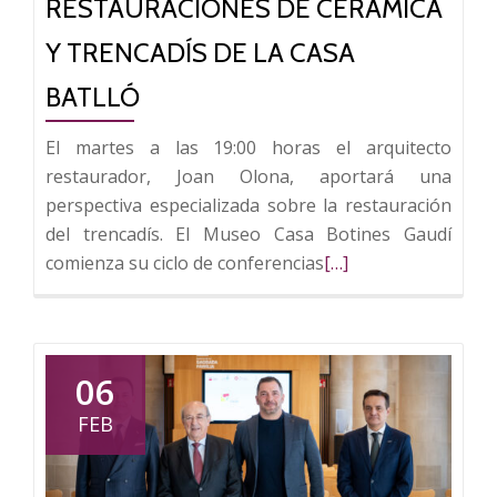
RESTAURACIONES DE CERÁMICA
en
Y TRENCADÍS DE LA CASA
Casa
Botines
BATLLÓ
El martes a las 19:00 horas el arquitecto
restaurador, Joan Olona, aportará una
perspectiva especializada sobre la restauración
del trencadís. El Museo Casa Botines Gaudí
Leer
comienza su ciclo de conferencias
[…]
más
sobre
Casa
Botines
06
explica
FEB
las
restauraciones
de