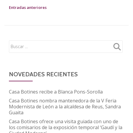
Casa
NAVEGACIÓN
Entradas anteriores
Botines
DE
asiste
ENTRADAS
a
la
presentación
de
‘El
Camino
NOVEDADES RECIENTES
de
Gaudí’
en
Casa Botines recibe a Blanca Pons-Sorolla
la
Casa Botines nombra mantenedora de la V Feria
Sagrada
Modernista de León a la alcaldesa de Reus, Sandra
Guaita
Familia
Casa Botines ofrece una visita guiada con uno de
los comisarios de la exposición temporal ‘Gaudí y la