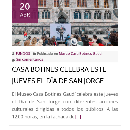
Colección
20
FUNDOS
ABR
refuerza
su
presencia
expositiva
con
FUNDOS
Publicado en
Museo Casa Botines Gaudí
obras
Sin comentarios
en
CASA BOTINES CELEBRA ESTE
Dallas,
Valladolid
JUEVES EL DÍA DE SAN JORGE
y
en
El Museo Casa Botines Gaudí celebra este jueves
una
el Día de San Jorge con diferentes acciones
muestra
culturales dirigidas a todos los públicos. A las
internacional
Leer
12:00 horas, en la fachada de
[…]
sobre
más