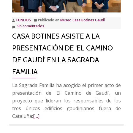
cerámica
y
FUNDOS
Publicado en
Museo Casa Botines Gaudí
trencadís
Sin comentarios
de
CASA BOTINES ASISTE A LA
la
Casa
PRESENTACIÓN DE ‘EL CAMINO
Batlló
DE GAUDÍ’ EN LA SAGRADA
FAMILIA
La Sagrada Familia ha acogido el primer acto de
presentación de ‘El Camino de Gaudí’, un
proyecto que lideran los responsables de los
tres únicos edificios gaudinianos fuera de
Leer
Cataluña:
[…]
más
sobre