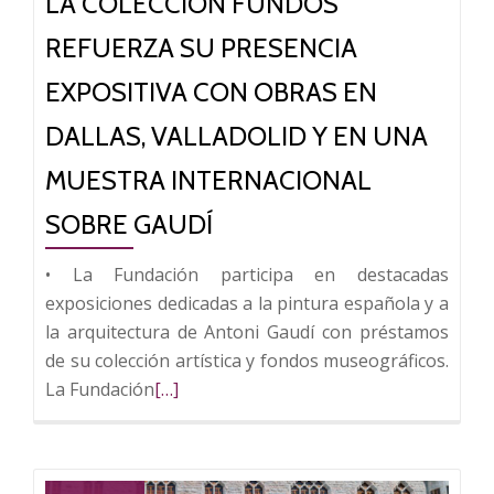
LA COLECCIÓN FUNDOS
Camino
de
REFUERZA SU PRESENCIA
Santiago’
en
EXPOSITIVA CON OBRAS EN
Casa
DALLAS, VALLADOLID Y EN UNA
Botines
MUESTRA INTERNACIONAL
SOBRE GAUDÍ
• La Fundación participa en destacadas
exposiciones dedicadas a la pintura española y a
la arquitectura de Antoni Gaudí con préstamos
de su colección artística y fondos museográficos.
Leer
La Fundación
[…]
más
sobre
La