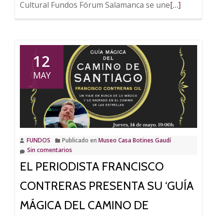
Leer
Cultural Fundos Fórum Salamanca se une
[…]
más
sobre
Visitas
guiadas
12
gratuitas
MAY
en
Fundos
Fórum
Salamanca
por
FUNDOS
Publicado en
Museo Casa Botines Gaudí
la
Sin comentarios
Semana
EL PERIODISTA FRANCISCO
Internaciona
de
CONTRERAS PRESENTA SU ‘GUÍA
los
MÁGICA DEL CAMINO DE
Museos