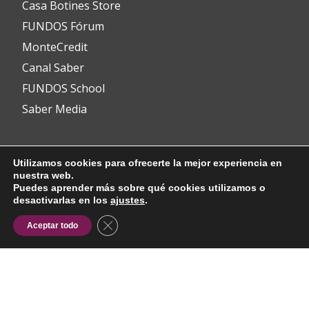
Casa Botines Store
FUNDOS Fórum
MonteCredit
Canal Saber
FUNDOS School
Saber Media
Contacto
Utilizamos cookies para ofrecerte la mejor experiencia en
nuestra web.
Puedes aprender más sobre qué cookies utilizamos o
desactivarlas en los
ajustes
.
info@fundos.es
CERRAR EL BANNER DE COOKIES RG
Aceptar todo
Avenida del Padre Isla, 8
24002 León (España)
(+34) 987 353 349