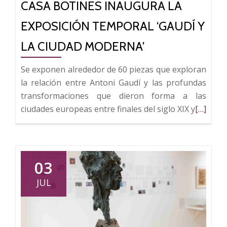
CASA BOTINES INAUGURA LA
los
comisarios
EXPOSICIÓN TEMPORAL ‘GAUDÍ Y
de
la
LA CIUDAD MODERNA’
exposición
Se exponen alrededor de 60 piezas que exploran
temporal
la relación entre Antoni Gaudí y las profundas
‘Gaudí
transformaciones que dieron forma a las
y
Leer
ciudades europeas entre finales del siglo XIX y
[…]
la
más
Ciudad
sobre
Moderna’
Casa
Botines
03
inaugur
JUL
la
exposici
tempora