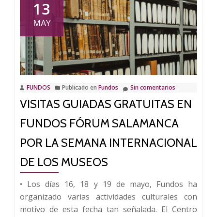
culturales
13
con
MAY
motivo
del
50º
aniversario
del
FUNDOS
Publicado en
Fundos
Sin comentarios
fallecimiento
VISITAS GUIADAS GRATUITAS EN
de
Gaya
FUNDOS FÓRUM SALAMANCA
Nuño
POR LA SEMANA INTERNACIONAL
DE LOS MUSEOS
• Los días 16, 18 y 19 de mayo, Fundos ha
organizado varias actividades culturales con
motivo de esta fecha tan señalada. El Centro