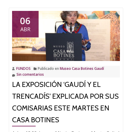
Gaudí
sobre
Casa
Botines
06
celebra
ABR
este
jueves
el
Día
de
FUNDOS
Publicado en
Museo Casa Botines Gaudí
San
Sin comentarios
Jorge
LA EXPOSICIÓN ‘GAUDÍ Y EL
TRENCADÍS’ EXPLICADA POR SUS
COMISARIAS ESTE MARTES EN
CASA BOTINES