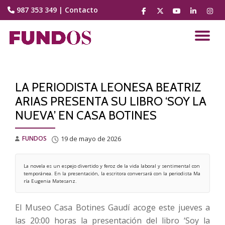
987 353 349
|
Contacto
fa-
fa-
fa-
fa-
fa-
facebook
brands
youtube-
linkedin
instag
Saltar
fa-
play
contenido
CA
x-
twitter
NA
LA PERIODISTA LEONESA BEATRIZ
ARIAS PRESENTA SU LIBRO ‘SOY LA
NUEVA’ EN CASA BOTINES
FUNDOS
19 de mayo de 2026
La novela es un espejo divertido y feroz de la vida laboral y sentimental con
temporánea. En la presentación, la escritora conversará con la periodista Ma
ría Eugenia Matesanz.
El Museo Casa Botines Gaudí acoge este jueves a
las 20:00 horas la presentación del libro ‘Soy la