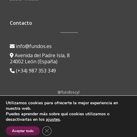
Contacto
info@fundos.es
Avenida del Padre Isla, 8
24002 León (España)
(+34) 987 353 349
@fundoscyl
Menú
fa-
fa-
fa-
fa-
fa-
Utilizamos cookies para ofrecerte la mejor experiencia en
facebook
brands
youtube-
linkedin
instagram
nuestra web.
secundario
Aviso Legal
|
Política de Privacidad
|
Política de Cookies
|
Portal de
fa-
play
Puedes aprender más sobre qué cookies utilizamos o
Transparencia
|
Protocolo anti-acoso
|
Canal de denuncias
x-
desactivarlas en los
ajustes
.
twitter
© 2024, FUNDOS
Diseño Web |
UX Creative
CERRAR EL BANNER DE COOKIES RGP
Aceptar todo