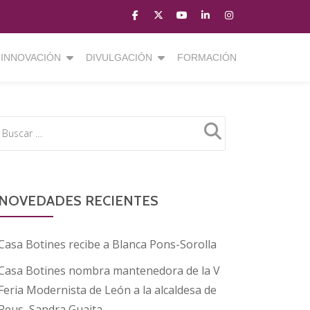
fa-
fa-
fa-
fa-
fa-
facebook
brands
youtube-
linkedin
instagram
fa-
play
INNOVACIÓN
DIVULGACIÓN
FORMACIÓN
x-
twitter
NOVEDADES RECIENTES
Casa Botines recibe a Blanca Pons-Sorolla
Casa Botines nombra mantenedora de la V
Feria Modernista de León a la alcaldesa de
Reus, Sandra Guaita