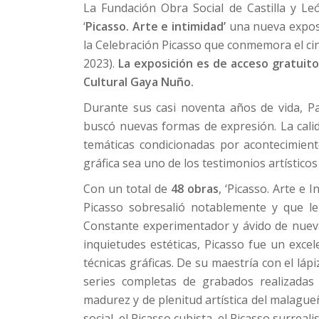
La Fundación Obra Social de Castilla y L
‘
Picasso. Arte e intimidad’
una nueva exposi
la Celebración Picasso que conmemora el cinc
2023).
La exposición es de acceso gratuito 
Cultural Gaya Nuño.
Durante sus casi noventa años de vida, P
buscó nuevas formas de expresión. La calida
temáticas condicionadas por acontecimien
gráfica sea uno de los testimonios artístico
Con un total de
48 obras
, ‘Picasso. Arte e 
Picasso sobresalió notablemente y que le 
Constante experimentador y ávido de nueva
inquietudes estéticas, Picasso fue un exce
técnicas gráficas. De su maestría con el láp
series completas de grabados realizada
madurez y de plenitud artística del malague
social, el Picasso cubista, el Picasso surrealis