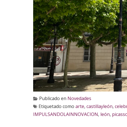
Publicado en
Novedades
Etiquetado como
arte
,
castillayleón
,
celeb
IMPULSANDOLAINNOVACION
,
león
,
picass