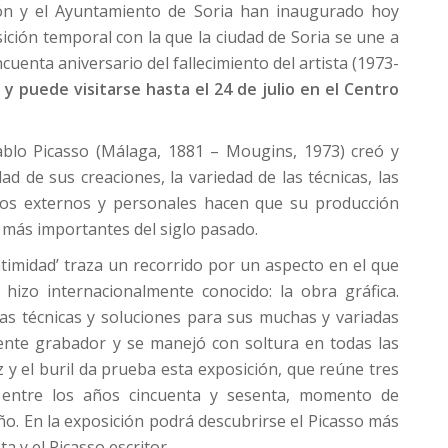
eón y el Ayuntamiento de Soria han inaugurado hoy
ción temporal con la que la ciudad de Soria se une a
uenta aniversario del fallecimiento del artista (1973-
y puede visitarse hasta el 24 de julio en el Centro
ablo Picasso (Málaga, 1881 – Mougins, 1973) creó y
d de sus creaciones, la variedad de las técnicas, las
tos externos y personales hacen que su producción
s más importantes del siglo pasado.
Intimidad’ traza un recorrido por un aspecto en el que
hizo internacionalmente conocido: la obra gráfica.
s técnicas y soluciones para sus muchas y variadas
lente grabador y se manejó con soltura en todas las
iz y el buril da prueba esta exposición, que reúne tres
s entre los años cincuenta y sesenta, momento de
ño. En la exposición podrá descubrirse el Picasso más
ta y el Picasso escritor.