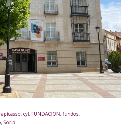
rapicasso
,
cyl
,
FUNDACION
,
fundos
,
o
,
Soria