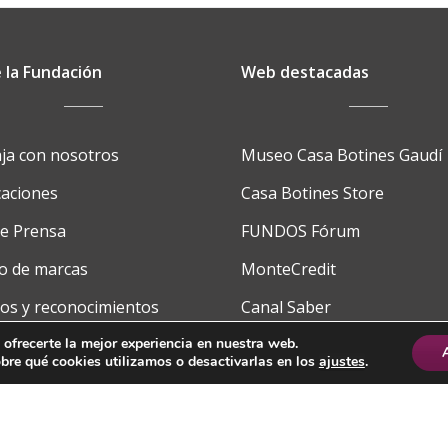
a
la
Innovación
 la Fundación
Web destacadas
Social
en
Castilla
ja con nosotros
Museo Casa Botines Gaudí
y
caciones
Casa Botines Store
León
de Prensa
FUNDOS Fórum
o de marcas
MonteCredit
os y reconocimientos
Canal Saber
cto
FUNDOS School
 ofrecerte la mejor experiencia en nuestra web.
re qué cookies utilizamos o desactivarlas en los
ajustes
.
Saber Media