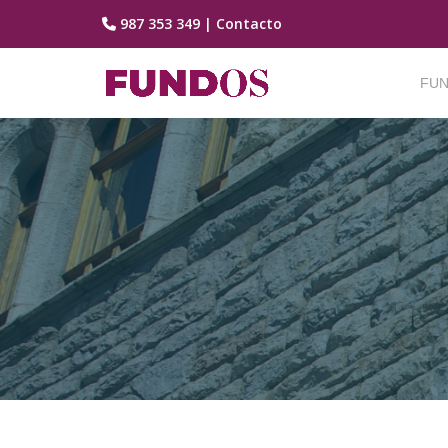
987 353 349
|
Contacto
Saltar
contenido
FUN