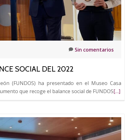
en
Soria
Sin comentarios
CE SOCIAL DEL 2022
y León (FUNDOS) ha presentado en el Museo Casa
Leer
cumento que recoge el balance social de FUNDOS
[…]
más
sobre
FUNDOS
presenta
su
balance