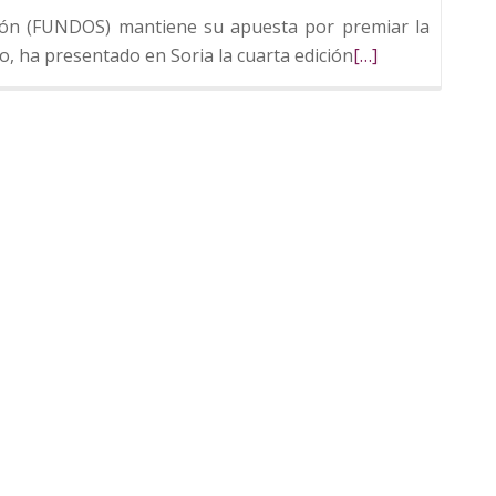
León (FUNDOS) mantiene su apuesta por premiar la
Leer
lo, ha presentado en Soria la cuarta edición
[…]
más
sobre
Fundos
abre
el
plazo
de
presentación
de
candidaturas
a
los
IV
Premios
Fundos