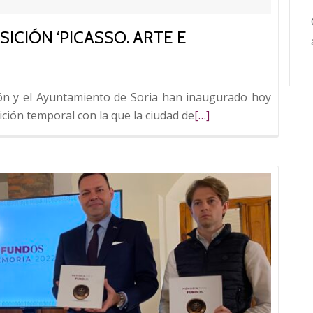
CIÓN ‘PICASSO. ARTE E
eón y el Ayuntamiento de Soria han inaugurado hoy
Leer
ición temporal con la que la ciudad de
[…]
más
sobre
FUNDOS
inaugura
la
exposición
‘Picasso.
Arte
e
intimidad’