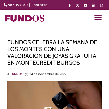
987 353 349
|
Contacto
fa-
fa-
fa-
fa-
fa-
facebook
brands
youtube-
linkedin
instag
Saltar
fa-
play
contenido
CA
x-
twitter
NA
FUNDOS CELEBRA LA SEMANA DE
LOS MONTES CON UNA
VALORACIÓN DE JOYAS GRATUITA
EN MONTECREDIT BURGOS
FUNDOS
24 de noviembre de 2022