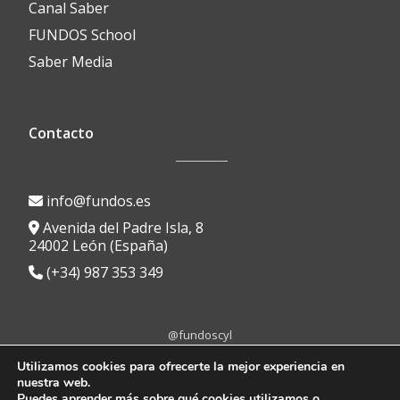
Canal Saber
FUNDOS School
Saber Media
Contacto
info@fundos.es
Avenida del Padre Isla, 8
24002 León (España)
(+34) 987 353 349
@fundoscyl
Menú
fa-
fa-
fa-
fa-
fa-
Utilizamos cookies para ofrecerte la mejor experiencia en
facebook
brands
youtube-
linkedin
instagram
nuestra web.
secundario
Aviso Legal
|
Política de Privacidad
|
Política de Cookies
|
Portal de
fa-
play
Puedes aprender más sobre qué cookies utilizamos o