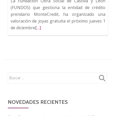
La Fundación Obra Social de Castilla y León
(FUNDOS) que gestiona la entidad de crédito
prendario MonteCredit, ha organizado una
valoración de joyas gratuita el próximo jueves 1
Leer
de diciembre
[…]
más
sobre
FUNDOS
celebra
la
Semana
de
los
Montes
con
una
NOVEDADES RECIENTES
valoración
de