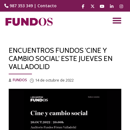
987 353 349
|
Contacto
fa-
fa-
fa-
fa-
fa-
facebook
brands
youtube-
linkedin
instag
Saltar
fa-
play
contenido
CA
x-
twitter
NA
ENCUENTROS FUNDOS ‘CINE Y
CAMBIO SOCIAL’ ESTE JUEVES EN
VALLADOLID
FUNDOS
14 de octubre de 2022