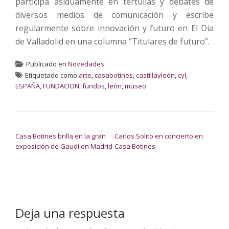
participa asiduamente en tertulias y debates de
diversos medios de comunicación y escribe
regularmente sobre innovación y futuro en El Dia
de Valladolid en una columna “Titulares de futuro”.
Publicado en
Novedades
Etiquetado como
arte
,
casabotines
,
castillayleón
,
cyl
,
ESPAÑA
,
FUNDACION
,
fundos
,
león
,
museo
NAVEGACIÓN DE ENTRADAS
Casa Botines brilla en la gran
Carlos Solito en concierto en
exposición de Gaudí en Madrid
Casa Botines
Deja una respuesta