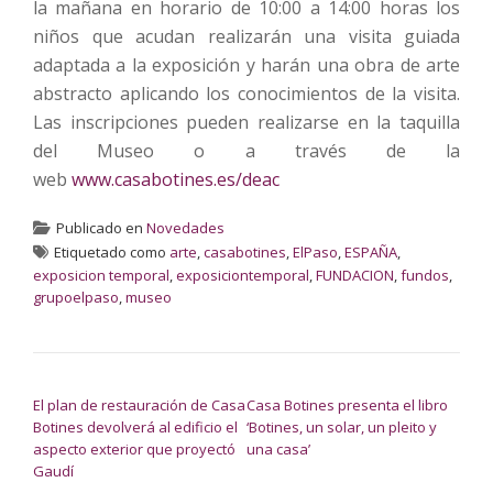
la mañana en horario de 10:00 a 14:00 horas los
niños que acudan realizarán una visita guiada
adaptada a la exposición y harán una obra de arte
abstracto aplicando los conocimientos de la visita.
Las inscripciones pueden realizarse en la taquilla
del Museo o a través de la
web
www.casabotines.es/deac
Publicado en
Novedades
Etiquetado como
arte
,
casabotines
,
ElPaso
,
ESPAÑA
,
exposicion temporal
,
exposiciontemporal
,
FUNDACION
,
fundos
,
grupoelpaso
,
museo
NAVEGACIÓN DE ENTRADAS
El plan de restauración de Casa
Casa Botines presenta el libro
Botines devolverá al edificio el
‘Botines, un solar, un pleito y
aspecto exterior que proyectó
una casa’
Gaudí