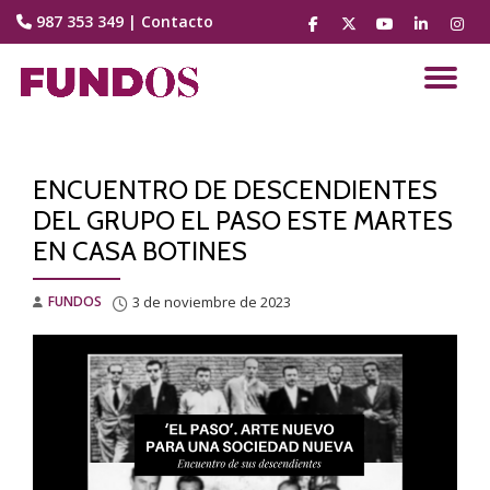
987 353 349
|
Contacto
fa-
fa-
fa-
fa-
fa-
facebook
brands
youtube-
linkedin
instag
Saltar
fa-
play
contenido
CA
x-
twitter
NA
ENCUENTRO DE DESCENDIENTES
DEL GRUPO EL PASO ESTE MARTES
EN CASA BOTINES
FUNDOS
3 de noviembre de 2023