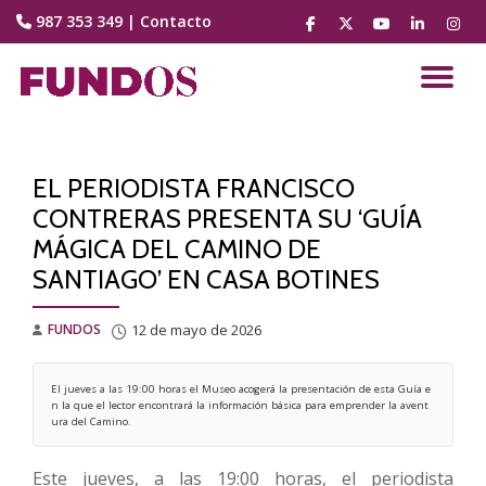
987 353 349
|
Contacto
fa-
fa-
fa-
fa-
fa-
facebook
brands
youtube-
linkedin
instag
Saltar
fa-
play
contenido
CA
x-
twitter
NA
EL PERIODISTA FRANCISCO
CONTRERAS PRESENTA SU ‘GUÍA
MÁGICA DEL CAMINO DE
SANTIAGO’ EN CASA BOTINES
FUNDOS
12 de mayo de 2026
El jueves a las 19:00 horas el Museo acogerá la presentación de esta Guía e
n la que el lector encontrará la información básica para emprender la avent
ura del Camino. 
Este jueves, a las 19:00 horas, el periodista