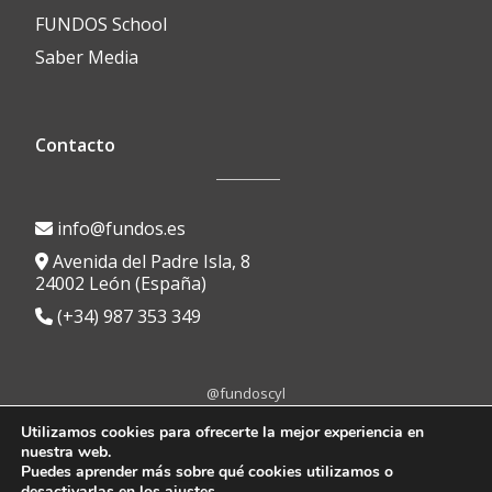
FUNDOS School
Saber Media
Contacto
info@fundos.es
Avenida del Padre Isla, 8
24002 León (España)
(+34) 987 353 349
@fundoscyl
Menú
fa-
fa-
fa-
fa-
fa-
Utilizamos cookies para ofrecerte la mejor experiencia en
facebook
brands
youtube-
linkedin
instagram
nuestra web.
secundario
Aviso Legal
|
Política de Privacidad
|
Política de Cookies
|
Portal de
fa-
play
Puedes aprender más sobre qué cookies utilizamos o
Transparencia
|
Protocolo anti-acoso
|
Canal de denuncias
x-
desactivarlas en los
ajustes
.