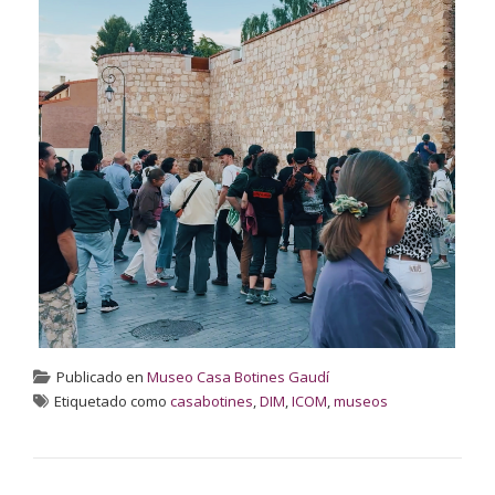
Publicado en
Museo Casa Botines Gaudí
Etiquetado como
casabotines
,
DIM
,
ICOM
,
museos
NAVEGACIÓN DE ENTRADAS