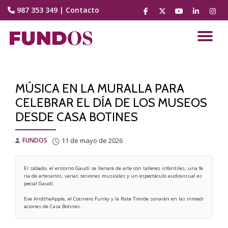
987 353 349
|
Contacto
fa-
fa-
fa-
fa-
fa-
facebook
brands
youtube-
linkedin
instag
Saltar
fa-
play
contenido
CA
x-
twitter
NA
MÚSICA EN LA MURALLA PARA
CELEBRAR EL DÍA DE LOS MUSEOS
DESDE CASA BOTINES
FUNDOS
11 de mayo de 2026
El sábado, el entorno Gaudí se llenará de arte con talleres infantiles, una fe
ria de artesanos, varias sesiones musicales y un espectáculo audiovisual es
pecial Gaudí.
Eve AndtheApple, el Cocinero Funky y la Rate Timide sonarán en las inmedi
aciones de Casa Botines. 