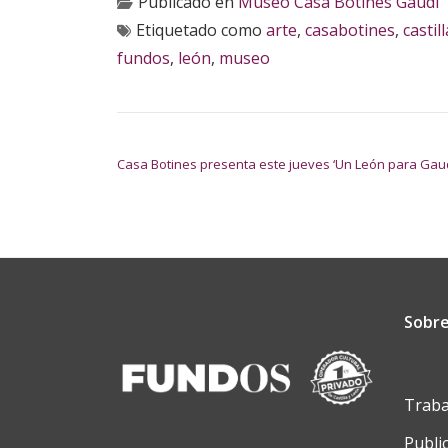
Publicado en
Museo Casa Botines Gaudí
Etiquetado como
arte
,
casabotines
,
castil
fundos
,
león
,
museo
NAVEGACIÓN DE ENTRADAS
Casa Botines presenta este jueves ‘Un León para Gaud
Sobre
Traba
Publi