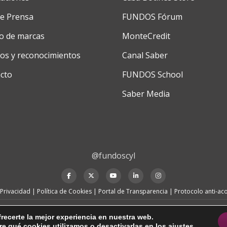
de Prensa
FUNDOS Fórum
o de marcas
MonteCredit
os y reconocimientos
Canal Saber
cto
FUNDOS School
Saber Media
@fundoscyl
fa-
fa-
fa-
fa-
fa-
facebook
brands
youtube-
linkedin
instagram
 Privacidad
|
Política de Cookies
|
Portal de Transparencia
|
Protocolo anti-ac
fa-
play
x-
recerte la mejor experiencia en nuestra web.
e qué cookies utilizamos o desactivarlas en los
ajustes
.