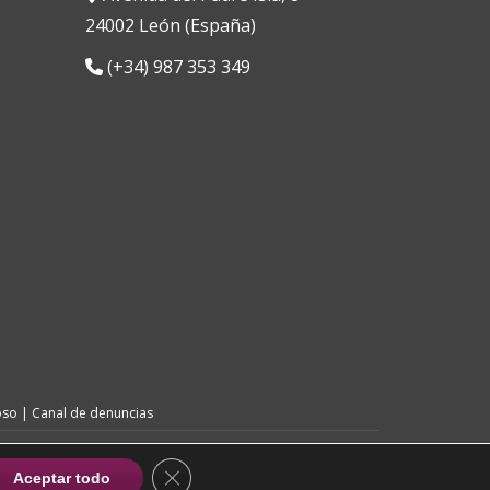
24002 León (España)
(+34) 987 353 349
oso
|
Canal de denuncias
Diseño Web |
UX Creative
CERRAR EL BANNER DE COOKIES RG
Aceptar todo