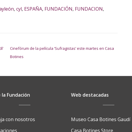
layleón
,
cyl
,
ESPAÑA
,
FUNDACIÓN
,
FUNDACION
,
í’
Cinefórum de la película ‘Sufragistas’ este martes en Casa
Botines
 la Fundación
Web destacadas
ja con nosotros
Museo Casa Botines Gaudí
caciones
Casa Botines Store