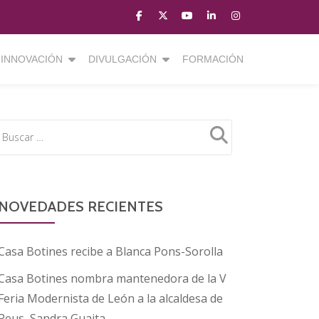
fa-
fa-
fa-
fa-
fa-
facebook
brands
youtube-
linkedin
instagram
fa-
play
INNOVACIÓN
DIVULGACIÓN
FORMACIÓN
x-
twitter
NOVEDADES RECIENTES
Casa Botines recibe a Blanca Pons-Sorolla
Casa Botines nombra mantenedora de la V
Feria Modernista de León a la alcaldesa de
Reus, Sandra Guaita