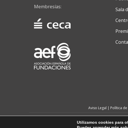
Membresías:
Sala 
Centr
Premi
Conta
Menú
secundario
Aviso Legal
|
Política de
© 2024, FUNDOS
Utilizamos cookies para of
Puedes aprender más sobr