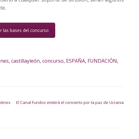
te.
r las bases del concurso
ines
,
castillayleón
,
concurso
,
ESPAÑA
,
FUNDACIÓN
,
otines
El Canal Fundos emitirá el concierto por la paz de Ucrania