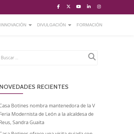
fa-
fa-
fa-
fa-
fa-
facebook
brands
youtube-
linkedin
instagram
fa-
play
INNOVACIÓN
DIVULGACIÓN
FORMACIÓN
x-
twitter
NOVEDADES RECIENTES
Casa Botines nombra mantenedora de la V
Feria Modernista de León a la alcaldesa de
Reus, Sandra Guaita
Casa Botines ofrece una visita guiada con