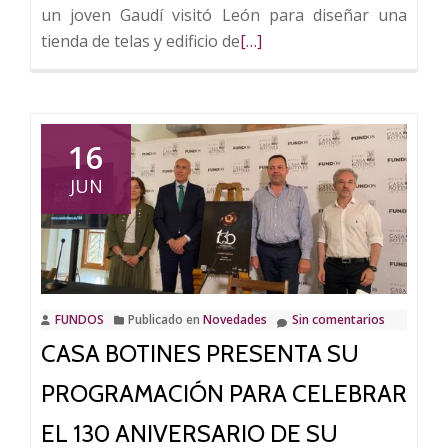
un joven Gaudí visitó León para diseñar una
Leer
tienda de telas y edificio de
[…]
más
sobre
Casa
Botines
16
celebra
JUN
la
gala
de
clausura
de
FUNDOS
Publicado en
Novedades
Sin comentarios
su
CASA BOTINES PRESENTA SU
130
aniversario
PROGRAMACIÓN PARA CELEBRAR
EL 130 ANIVERSARIO DE SU