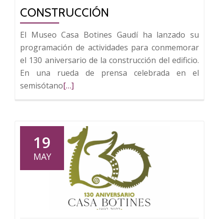
CONSTRUCCIÓN
El Museo Casa Botines Gaudí ha lanzado su
programación de actividades para conmemorar
el 130 aniversario de la construcción del edificio.
En una rueda de prensa celebrada en el
Leer
semisótano
[…]
más
sobre
Casa
Botines
19
presenta
MAY
su
programación
para
celebrar
el