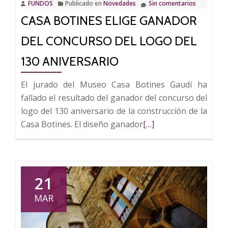
FUNDOS
Publicado en
Novedades
Sin comentarios
130
CASA BOTINES ELIGE GANADOR
aniversario
de
DEL CONCURSO DEL LOGO DEL
su
construcción
130 ANIVERSARIO
El jurado del Museo Casa Botines Gaudí ha
fallado el resultado del ganador del concurso del
logo del 130 aniversario de la construcción de la
Leer
Casa Botines. El diseño ganador
[…]
más
sobre
Casa
Botines
21
elige
MAR
ganador
del