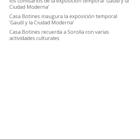
los comisarios de la exposición temporal ‘Gaudí y la
Botines
Ciudad Moderna’
Casa Botines inaugura la exposición temporal
‘Gaudí y la Ciudad Moderna’
Casa Botines recuerda a Sorolla con varias
actividades culturales