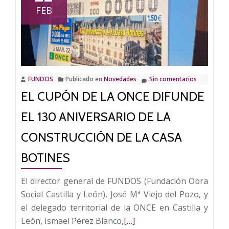
lanza
FEB
un
concurso
para
el
diseño
FUNDOS
Publicado en
Novedades
Sin comentarios
del
EL CUPÓN DE LA ONCE DIFUNDE
logo
de
EL 130 ANIVERSARIO DE LA
su
CONSTRUCCIÓN DE LA CASA
130
aniversario
BOTINES
El director general de FUNDOS (Fundación Obra
Social Castilla y León), José Mª Viejo del Pozo, y
el delegado territorial de la ONCE en Castilla y
Leer
León, Ismael Pérez Blanco,
[…]