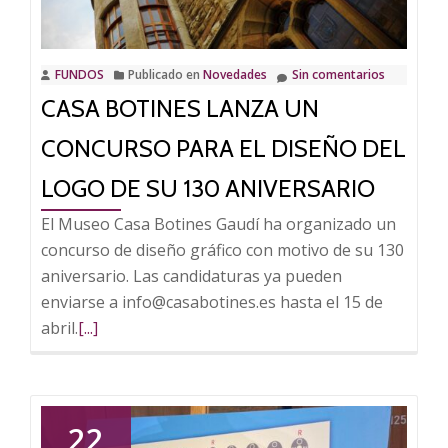
concurso
del
logo
FUNDOS
Publicado en
Novedades
Sin comentarios
del
CASA BOTINES LANZA UN
130
aniversario
CONCURSO PARA EL DISEÑO DEL
LOGO DE SU 130 ANIVERSARIO
El Museo Casa Botines Gaudí ha organizado un
concurso de diseño gráfico con motivo de su 130
aniversario. Las candidaturas ya pueden
enviarse a info@casabotines.es hasta el 15 de
Leer
abril.
[...]
más
sobre
Casa
22
Botines