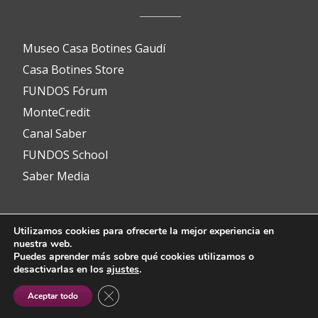
Museo Casa Botines Gaudí
Casa Botines Store
FUNDOS Fórum
MonteCredit
Canal Saber
FUNDOS School
Saber Media
Utilizamos cookies para ofrecerte la mejor experiencia en
Contacto
nuestra web.
Puedes aprender más sobre qué cookies utilizamos o
desactivarlas en los
ajustes
.
info@fundos.es
CERRAR EL BANNER DE COOKIES RGP
Aceptar todo
Avenida del Padre Isla, 8