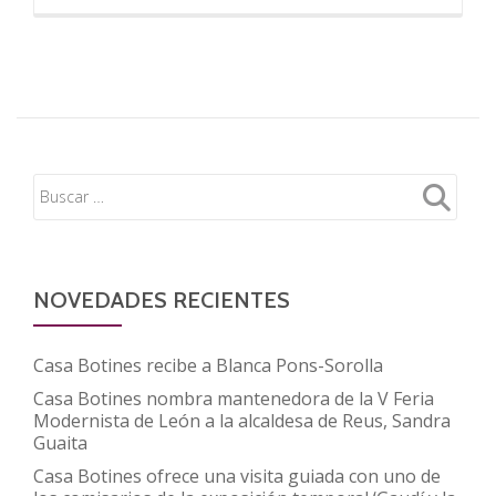
más
sobre
El
cupón
de
la
ONCE
difunde
el
130
aniversario
NOVEDADES RECIENTES
de
la
Casa Botines recibe a Blanca Pons-Sorolla
construcción
Casa Botines nombra mantenedora de la V Feria
de
Modernista de León a la alcaldesa de Reus, Sandra
la
Guaita
Casa
Casa Botines ofrece una visita guiada con uno de