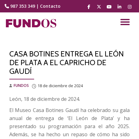
987 353 349
|
Contacto
fa-
fa-
fa-
fa-
fa-
facebook
brands
youtube-
linkedin
instag
Saltar
fa-
play
contenido
CA
x-
twitter
NA
CASA BOTINES ENTREGA EL LEÓN
DE PLATA A EL CAPRICHO DE
GAUDÍ
FUNDOS
18 de diciembre de 2024
León, 18 de diciembre de 2024.
El Museo Casa Botines Gaudí ha celebrado su gala
anual de entrega de ‘El León de Plata’ y ha
presentado su programación para el año 2025.
Además, se ha hecho un repaso de cómo ha sido