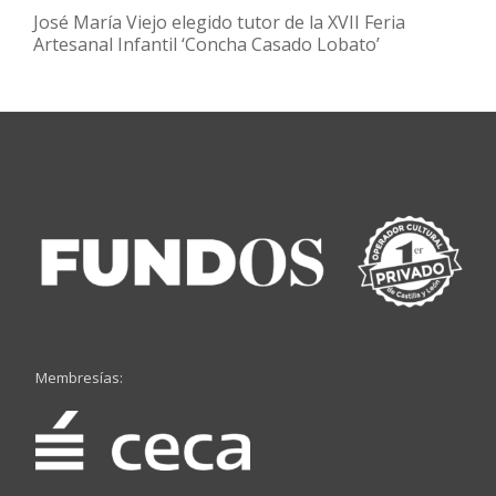
José María Viejo elegido tutor de la XVII Feria
Artesanal Infantil ‘Concha Casado Lobato’
Membresías: