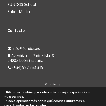
FUNDOS School
Saber Media
Contacto
info@fundos.es
Avenida del Padre Isla, 8
24002 León (España)
(+34) 987 353 349
@fundoscyl
Menú
fa-
fa-
fa-
fa-
fa-
Utilizamos cookies para ofrecerte la mejor experiencia en
facebook
brands
youtube-
linkedin
instagram
nuestra web.
secundario
Aviso Legal
|
Política de Privacidad
|
Política de Cookies
|
Portal de
fa-
play
Puedes aprender más sobre qué cookies utilizamos o
Transparencia
|
Protocolo anti-acoso
|
Canal de denuncias
x-
desactivarlas en los
ajustes
.