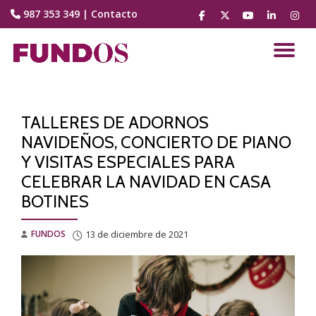
987 353 349
|
Contacto
fa-
fa-
fa-
fa-
fa-
facebook
brands
youtube-
linkedin
instag
Saltar
fa-
play
contenido
CA
x-
twitter
NA
TALLERES DE ADORNOS
NAVIDEÑOS, CONCIERTO DE PIANO
Y VISITAS ESPECIALES PARA
CELEBRAR LA NAVIDAD EN CASA
BOTINES
FUNDOS
13 de diciembre de 2021