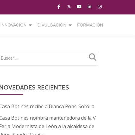
fa-
fa-
fa-
fa-
fa-
facebook
brands
youtube-
linkedin
instagram
fa-
play
INNOVACIÓN
DIVULGACIÓN
FORMACIÓN
x-
twitter
NOVEDADES RECIENTES
Casa Botines recibe a Blanca Pons-Sorolla
Casa Botines nombra mantenedora de la V
Feria Modernista de León a la alcaldesa de
Reus, Sandra Guaita