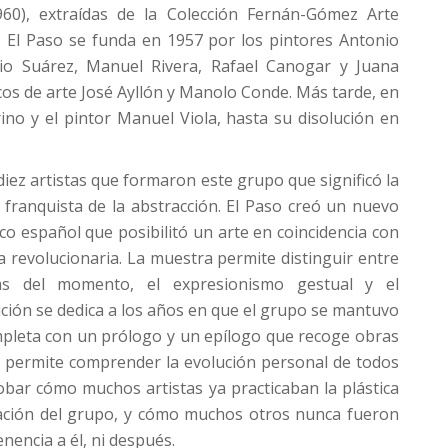
960), extraídas de la Colección Fernán-Gómez Arte
El Paso se funda en 1957 por los pintores Antonio
nio Suárez, Manuel Rivera, Rafael Canogar y Juana
ticos de arte José Ayllón y Manolo Conde. Más tarde, en
ino y el pintor Manuel Viola, hasta su disolución en
diez artistas que formaron este grupo que significó la
 franquista de la abstracción. El Paso creó un nuevo
ico español que posibilitó un arte en coincidencia con
ca revolucionaria. La muestra permite distinguir entre
tas del momento, el expresionismo gestual y el
ción se dedica a los años en que el grupo se mantuvo
ompleta con un prólogo y un epílogo que recoge obras
e permite comprender la evolución personal de todos
robar cómo muchos artistas ya practicaban la plástica
mación del grupo, y cómo muchos otros nunca fueron
enencia a él, ni después.