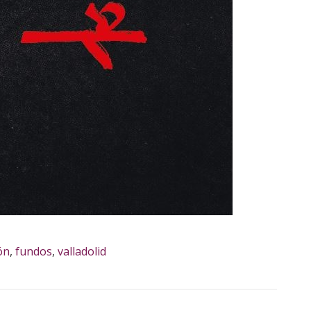
ón
,
fundos
,
valladolid