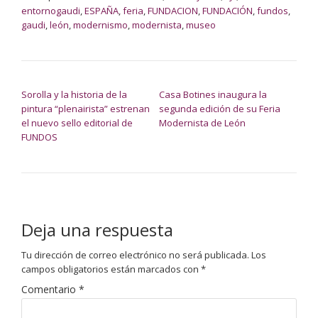
entornogaudi
,
ESPAÑA
,
feria
,
FUNDACION
,
FUNDACIÓN
,
fundos
,
gaudi
,
león
,
modernismo
,
modernista
,
museo
NAVEGACIÓN DE ENTRADAS
Sorolla y la historia de la
Casa Botines inaugura la
pintura “plenairista” estrenan
segunda edición de su Feria
el nuevo sello editorial de
Modernista de León
FUNDOS
Deja una respuesta
Tu dirección de correo electrónico no será publicada.
Los
campos obligatorios están marcados con
*
Comentario
*