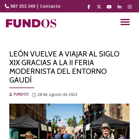
987 353 349
|
Contacto
fa-
fa-
fa-
fa-
fa-
facebook
brands
youtube-
linkedin
instag
Saltar
fa-
play
contenido
CA
x-
twitter
NA
LEÓN VUELVE A VIAJAR AL SIGLO
XIX GRACIAS A LA II FERIA
MODERNISTA DEL ENTORNO
GAUDÍ
FUNDOS
28 de agosto de 2023