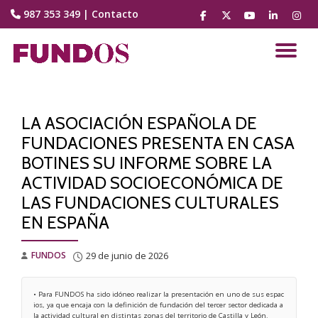
987 353 349
|
Contacto
fa-
fa-
fa-
fa-
fa-
facebook
brands
youtube-
linkedin
instag
Saltar
fa-
play
contenido
CA
x-
twitter
NA
LA ASOCIACIÓN ESPAÑOLA DE
FUNDACIONES PRESENTA EN CASA
BOTINES SU INFORME SOBRE LA
ACTIVIDAD SOCIOECONÓMICA DE
LAS FUNDACIONES CULTURALES
EN ESPAÑA
FUNDOS
29 de junio de 2026
• Para FUNDOS ha sido idóneo realizar la presentación en uno de sus espac
ios, ya que encaja con la definición de fundación del tercer sector dedicada a 
la actividad cultural en distintas zonas del territorio de Castilla y León.