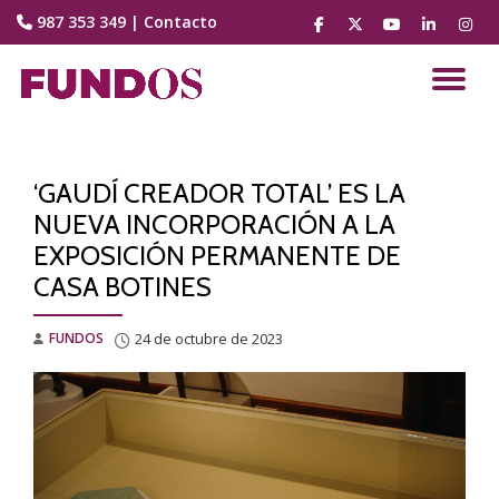
987 353 349
|
Contacto
fa-
fa-
fa-
fa-
fa-
facebook
brands
youtube-
linkedin
instag
Saltar
fa-
play
contenido
CA
x-
twitter
NA
‘GAUDÍ CREADOR TOTAL’ ES LA
NUEVA INCORPORACIÓN A LA
EXPOSICIÓN PERMANENTE DE
CASA BOTINES
FUNDOS
24 de octubre de 2023