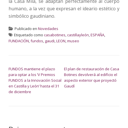
la Casa Milà, se adaptan perfectamente al cuerpo
humano, a la vez que expresan el ideario estético y
simbólico gaudiniano.
Publicado en
Novedades
Etiquetado como
casabotines
,
castillayleón
,
ESPAÑA
,
FUNDACIÓN
,
fundos
,
gaudi
,
LEON
,
museo
NAVEGACIÓN DE ENTRADAS
FUNDOS mantiene el plazo
El plan de restauración de Casa
para optar a los ‘V Premios
Botines devolverá al edificio el
FUNDOS a la Innovación Social
aspecto exterior que proyectó
en Castilla y León’ hasta el 31
Gaudí
de diciembre