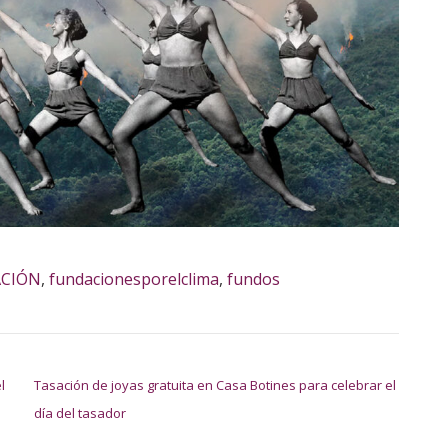
CIÓN
,
fundacionesporelclima
,
fundos
l
Tasación de joyas gratuita en Casa Botines para celebrar el
día del tasador