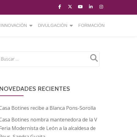
fa-
fa-
fa-
fa-
fa-
facebook
brands
youtube-
linkedin
instagram
fa-
play
INNOVACIÓN
DIVULGACIÓN
FORMACIÓN
x-
twitter
NOVEDADES RECIENTES
Casa Botines recibe a Blanca Pons-Sorolla
Casa Botines nombra mantenedora de la V
Feria Modernista de León a la alcaldesa de
Reus, Sandra Guaita