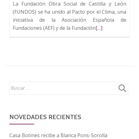
La Fundación Obra Social de Castilla y León
(FUNDOS) se ha unido al Pacto por el Clima, una
iniciativa de la Asociación Española de
Leer
Fundaciones (AEF) y de la Fundación
[…]
más
sobre
FUNDOS
se
une
a
la
Alianza
de
Fundaciones
por
NOVEDADES RECIENTES
el
Clima
Casa Botines recibe a Blanca Pons-Sorolla