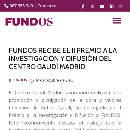
987 353 349
|
Contacto
fa-
fa-
fa-
fa-
fa-
facebook
brands
youtube-
linkedin
instag
Saltar
fa-
play
contenido
CA
x-
twitter
NA
FUNDOS RECIBE EL II PREMIO A LA
INVESTIGACIÓN Y DIFUSIÓN DEL
CENTRO GAUDÍ MADRID
FUNDOS
14 de octubre de 2025
El Centro Gaudí Madrid, asociación dedicada a la
promoción y divulgación de la obra y valores
humanos de Antoni Gaudí, ha entregado su II
Premio a la Investigación y Difusión a FUNDOS.
Este reconocimiento destaca el trabajo que la