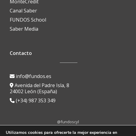
MonteCredit
Canal Saber
FUNDOS School
Saber Media
Contacto
info@fundos.es
Avenida del Padre Isla, 8
24002 León (España)
(+34) 987 353 349
@fundoscyl
Menú
fa-
fa-
fa-
fa-
fa-
Utilizamos cookies para ofrecerte la mejor experiencia en