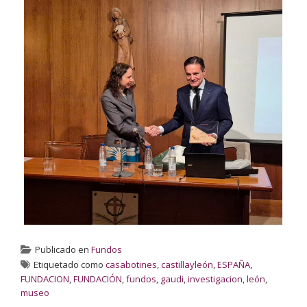
Publicado en
Fundos
Etiquetado como
casabotines
,
castillayleón
,
ESPAÑA
,
FUNDACION
,
FUNDACIÓN
,
fundos
,
gaudi
,
investigacion
,
león
,
museo