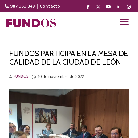
987 353 349
|
Contacto
fa-
fa-
fa-
fa-
fa-
facebook
brands
youtube-
linkedin
instag
Saltar
fa-
play
contenido
CA
x-
twitter
NA
FUNDOS PARTICIPA EN LA MESA DE
CALIDAD DE LA CIUDAD DE LEÓN
FUNDOS
10 de noviembre de 2022