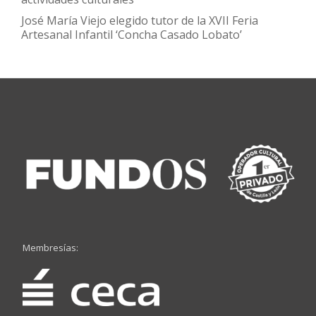
José María Viejo elegido tutor de la XVII Feria
Artesanal Infantil ‘Concha Casado Lobato’
Membresías: