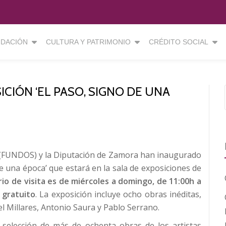
DACIÓN
CULTURA Y PATRIMONIO
CRÉDITO SOCIAL
CIÓN ‘EL PASO, SIGNO DE UNA
n (FUNDOS) y la Diputación de Zamora han inaugurado
de una época’ que estará en la sala de exposiciones de
ario de visita es de miércoles a domingo, de 11:00h a
 gratuito
. La exposición incluye ocho obras inéditas,
l Millares, Antonio Saura y Pablo Serrano.
selección de más de ochenta obras de los artistas