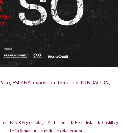
lPaso
,
ESPAÑA
,
exposición temporal
,
FUNDACION
,
r el
FUNDOS y el Colegio Profesional de Periodistas de Castilla y
León firman un acuerdo de colaboración