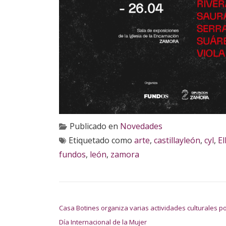
Publicado en
Novedades
Etiquetado como
arte
,
castillayleón
,
cyl
,
E
fundos
,
león
,
zamora
NAVEGACIÓN DE ENTRADAS
Casa Botines organiza varias actividades culturales po
Día Internacional de la Mujer