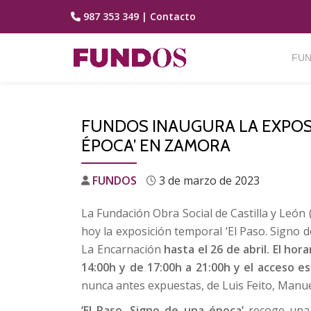
987 353 349
|
Contacto
Saltar
contenido
FUN
FUNDOS INAUGURA LA EXPOSI
ÉPOCA’ EN ZAMORA
FUNDOS
3 de marzo de 2023
La Fundación Obra Social de Castilla y Leó
hoy la exposición temporal ‘El Paso. Signo 
La Encarnación
hasta el 26 de abril. El hor
14:00h y de 17:00h a 21:00h y el acceso es
nunca antes expuestas, de Luis Feito, Manue
‘El Paso. Signo de una época’
recoge una 