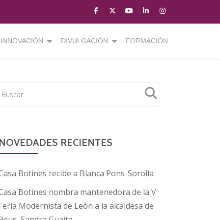
fa-
fa-
fa-
fa-
fa-
facebook
brands
youtube-
linkedin
instagram
fa-
play
INNOVACIÓN
DIVULGACIÓN
FORMACIÓN
x-
twitter
NOVEDADES RECIENTES
Casa Botines recibe a Blanca Pons-Sorolla
Casa Botines nombra mantenedora de la V
Feria Modernista de León a la alcaldesa de
Reus, Sandra Guaita