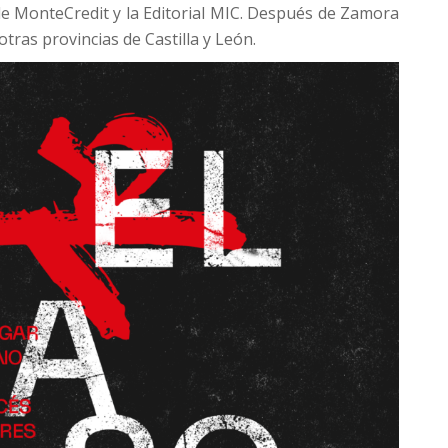
e MonteCredit y la Editorial MIC. Después de Zamora
otras provincias de Castilla y León.