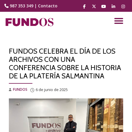
987 353 349
|
Contacto
fa-
fa-
fa-
fa-
fa-
facebook
brands
youtube-
linkedin
instag
Saltar
fa-
play
contenido
CA
x-
twitter
NA
FUNDOS CELEBRA EL DÍA DE LOS
ARCHIVOS CON UNA
CONFERENCIA SOBRE LA HISTORIA
DE LA PLATERÍA SALMANTINA
FUNDOS
6 de junio de 2025