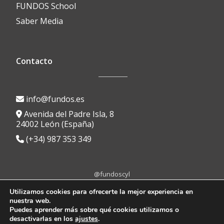
FUNDOS School
Saber Media
Contacto
info@fundos.es
Avenida del Padre Isla, 8
24002 León (España)
(+34) 987 353 349
@fundoscyl
Menú
fa-
fa-
fa-
fa-
fa-
Utilizamos cookies para ofrecerte la mejor experiencia en
facebook
brands
youtube-
linkedin
instagram
nuestra web.
secundario
Aviso Legal
|
Política de Privacidad
|
Política de Cookies
|
Portal de
fa-
play
Puedes aprender más sobre qué cookies utilizamos o
Transparencia
|
Protocolo anti-acoso
|
Canal de denuncias
x-
desactivarlas en los
ajustes
.