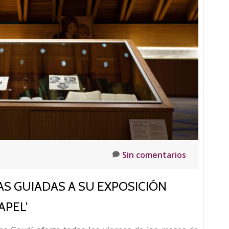
exposición
‘Don
Suero
de
Quiñones.
Más
allá
de
la
leyenda’
Sin comentarios
AS GUIADAS A SU EXPOSICIÓN
APEL’