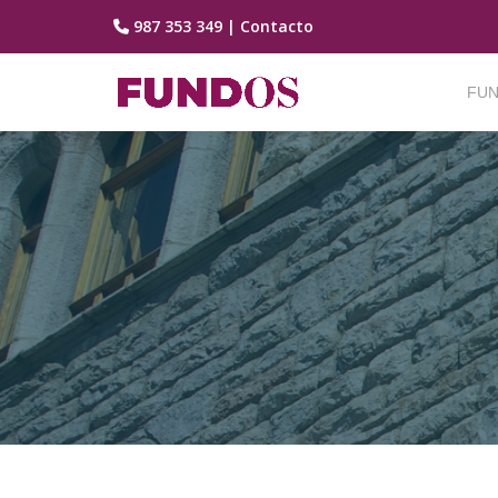
987 353 349
|
Contacto
Saltar
contenido
FUN