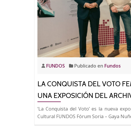
Archivos
con
una
conferencia
sobre
la
historia
de
la
FUNDOS
Publicado en
Fundos
platería
salmantina
LA CONQUISTA DEL VOTO F
UNA EXPOSICIÓN DEL ARCH
‘La Conquista del Voto’ es la nueva expo
Cultural FUNDOS Fórum Soria – Gaya Nuño h