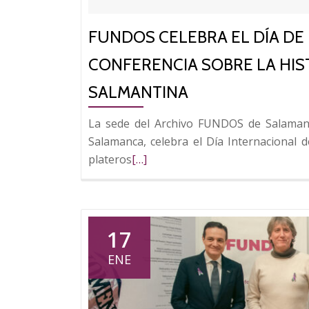
FUNDOS CELEBRA EL DÍA DE
CONFERENCIA SOBRE LA HIST
SALMANTINA
La sede del Archivo FUNDOS de Salaman
Salamanca, celebra el Día Internacional d
Leer
plateros
[…]
más
sobre
FUNDOS
celebra
17
el
ENE
Día
de
los