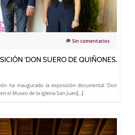
de
la
leyenda’
en
Peñafiel
Sin comentarios
SICIÓN ‘DON SUERO DE QUIÑONES.
León ha inaugurado la exposición documental ‘Don
Leer
 en el Museo de la iglesia San Juan
[…]
más
sobre
FUNDOS
inaugura
la