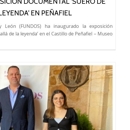
SICIÓN DOCUMENTAL ‘SUERO DE
LEYENDA’ EN PEÑAFIEL
 y León (FUNDOS) ha inaugurado la exposición
Leer
á de la leyenda’ en el Castillo de Peñafiel – Museo
más
sobre
FUNDO
inaugur
la
exposic
docume
‘Suero
de
Quiñone
Más
allá