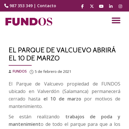
987 353 349
|
Contacto
fa-
fa-
fa-
fa-
fa-
facebook
brands
youtube-
linkedin
instag
Saltar
fa-
play
contenido
CA
x-
twitter
NA
EL PARQUE DE VALCUEVO ABRIRÁ
EL 10 DE MARZO
FUNDOS
5 de febrero de 2021
El Parque de Valcuevo propiedad de FUNDOS
ubicado en Valverdón (Salamanca) permanecerá
cerrado hasta
el 10 de marzo
por motivos de
mantenimiento.
Se están realizando
trabajos de poda y
mantenimient
o de todo el parque para que a los