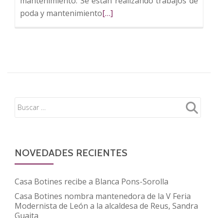
mantenimiento. Se están realizando trabajos de
Leer
poda y mantenimiento
[…]
más
sobre
El
Parque
de
Valcuevo
abrirá
el
10
de
marzo
NOVEDADES RECIENTES
Casa Botines recibe a Blanca Pons-Sorolla
Casa Botines nombra mantenedora de la V Feria
Modernista de León a la alcaldesa de Reus, Sandra
Guaita