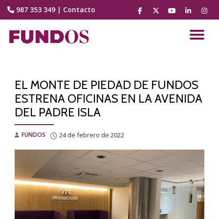
987 353 349
|
Contacto
fa-
fa-
fa-
fa-
fa-
facebook
brands
youtube-
linkedin
instag
Saltar
fa-
play
contenido
CA
x-
twitter
NA
EL MONTE DE PIEDAD DE FUNDOS
ESTRENA OFICINAS EN LA AVENIDA
DEL PADRE ISLA
FUNDOS
24 de febrero de 2022