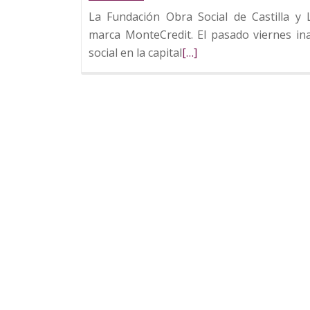
La Fundación Obra Social de Castilla 
marca MonteCredit. El pasado viernes in
Leer
social en la capital
[…]
más
sobre
MonteCredit
lleva
su
modelo
de
crédito
social
a
Burgos