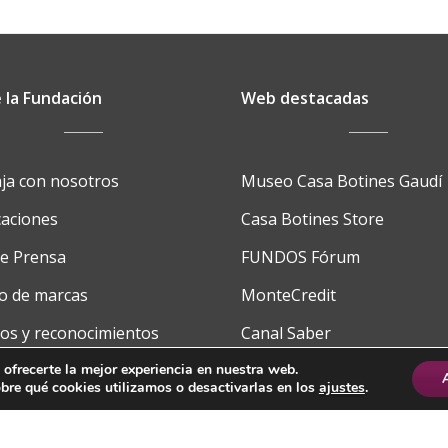
 la Fundación
Web destacadas
ja con nosotros
Museo Casa Botines Gaudí
caciones
Casa Botines Store
de Prensa
FUNDOS Fórum
o de marcas
MonteCredit
os y reconocimientos
Canal Saber
cto
FUNDOS School
 ofrecerte la mejor experiencia en nuestra web.
re qué cookies utilizamos o desactivarlas en los
ajustes
.
Saber Media