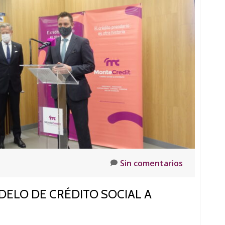
joyas
gratuita
en
Casa
Botines
para
celebrar
el
día
del
tasador
Sin comentarios
ELO DE CRÉDITO SOCIAL A