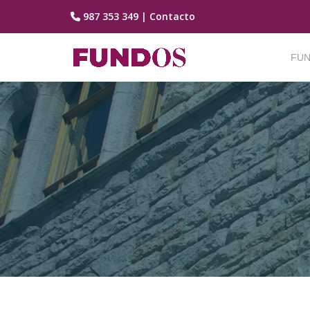
987 353 349
|
Contacto
Saltar
contenido
FUN