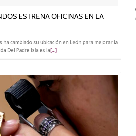
NDOS ESTRENA OFICINAS EN LA
s ha cambiado su ubicación en León para mejorar la
Leer
da Del Padre Isla es la
[…]
más
sobre
El
Monte
de
Piedad
de
Fundos
estrena
oficinas