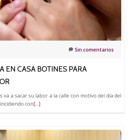
en
la
Avenida
del
Padre
Isla
Sin comentarios
A EN CASA BOTINES PARA
DOR
va a sacar su labor a la calle con motivo del día del
Leer
oincidiendo con
[…]
más
sobre
Tasación
de