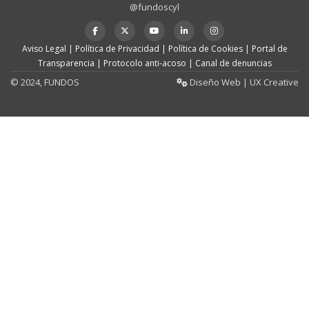
@fundoscyl
Menú
fa-
fa-
fa-
fa-
fa-
facebook
brands
youtube-
linkedin
instagram
secundario
Aviso Legal
|
Política de Privacidad
|
Política de Cookies
|
Portal de
fa-
play
Transparencia
|
Protocolo anti-acoso
|
Canal de denuncias
x-
twitter
© 2024, FUNDOS
Diseño Web |
UX Creative