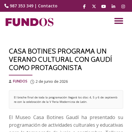
987 353 349
|
Contacto
fa-
fa-
fa-
fa-
fa-
facebook
brands
youtube-
linkedin
instag
Saltar
fa-
play
contenido
CA
x-
twitter
NA
CASA BOTINES PROGRAMA UN
VERANO CULTURAL CON GAUDÍ
COMO PROTAGONISTA
FUNDOS
2 de junio de 2026
El broche final de toda la programación llegará los días 4, 5 y 6 de septiemb
re con la celebración de la V Feria Modernista de León. 
El Museo Casa Botines Gaudí ha presentado su
programación de actividades culturales y educativas