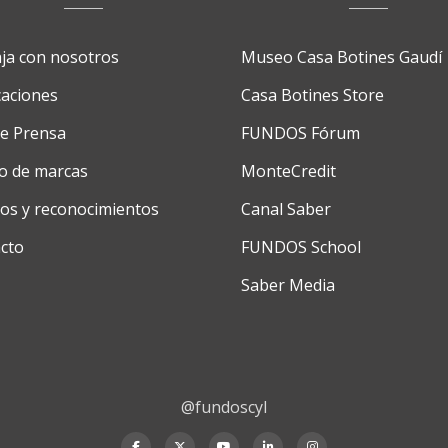
ja con nosotros
Museo Casa Botines Gaudí
caciones
Casa Botines Store
de Prensa
FUNDOS Fórum
o de marcas
MonteCredit
os y reconocimientos
Canal Saber
cto
FUNDOS School
Saber Media
@fundoscyl
fa-
fa-
fa-
fa-
fa-