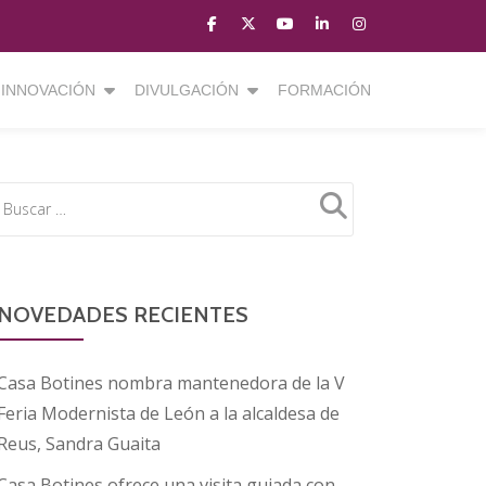
fa-
fa-
fa-
fa-
fa-
facebook
brands
youtube-
linkedin
instagram
fa-
play
INNOVACIÓN
DIVULGACIÓN
FORMACIÓN
x-
twitter
NOVEDADES RECIENTES
Casa Botines nombra mantenedora de la V
Feria Modernista de León a la alcaldesa de
Reus, Sandra Guaita
Casa Botines ofrece una visita guiada con