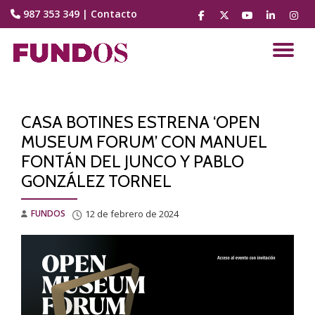
987 353 349
|
Contacto
fa-
fa-
fa-
fa-
fa-
facebook
brands
youtube-
linkedin
instag
Saltar
fa-
play
contenido
CA
x-
twitter
NA
CASA BOTINES ESTRENA ‘OPEN
MUSEUM FORUM’ CON MANUEL
FONTÁN DEL JUNCO Y PABLO
GONZÁLEZ TORNEL
FUNDOS
12 de febrero de 2024