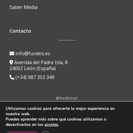
Saber Media
Contacto
info@fundos.es
Avenida del Padre Isla, 8
24002 León (España)
(+34) 987 353 349
@fundoscyl
Menú
fa-
fa-
fa-
fa-
fa-
Utilizamos cookies para ofrecerte la mejor experiencia en
facebook
brands
youtube-
linkedin
instagram
nuestra web.
secundario
Aviso Legal
|
Política de Privacidad
|
Política de Cookies
|
Portal de
fa-
play
Puedes aprender más sobre qué cookies utilizamos o
Transparencia
|
Protocolo anti-acoso
|
Canal de denuncias
x-
desactivarlas en los
ajustes
.
twitter
© 2024, FUNDOS
Diseño Web |
UX Creative