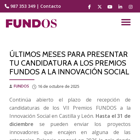
987 353 349
|
Contacto
fa-
fa-
fa-
fa-
fa-
facebook
brands
youtube-
linkedin
instag
Saltar
fa-
play
contenido
CA
x-
twitter
NA
ÚLTIMOS MESES PARA PRESENTAR
TU CANDIDATURA A LOS PREMIOS
FUNDOS A LA INNOVACIÓN SOCIAL
FUNDOS
16 de octubre de 2025
Continúa abierto el plazo de recepción de
candidaturas de los VII Premios FUNDOS a la
Innovación Social en Castilla y León.
Hasta el 31 de
diciembre
se pueden enviar los proyectos
innovadores que encajen en alguna de las