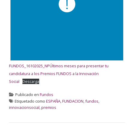
FUNDOS_16102025_NPÚltimos meses para presentar tu
candidatura a los Premios FUNDOS a la Innovación
Social
Descarga
Publicado en
Fundos
Etiquetado como
ESPAÑA
,
FUNDACION
,
fundos
,
innovacionsocial
,
premios
NAVEGACIÓN DE ENTRADAS