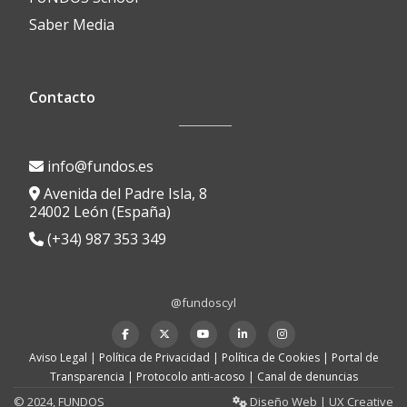
Saber Media
Contacto
info@fundos.es
Avenida del Padre Isla, 8
24002 León (España)
(+34) 987 353 349
@fundoscyl
Menú
fa-
fa-
fa-
fa-
fa-
facebook
brands
youtube-
linkedin
instagram
secundario
Aviso Legal
|
Política de Privacidad
|
Política de Cookies
|
Portal de
fa-
play
Transparencia
|
Protocolo anti-acoso
|
Canal de denuncias
x-
twitter
© 2024, FUNDOS
Diseño Web |
UX Creative