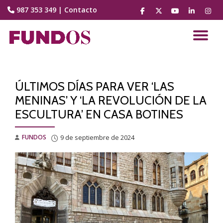
987 353 349
|
Contacto
fa-
fa-
fa-
fa-
fa-
facebook
brands
youtube-
linkedin
instag
Saltar
fa-
play
contenido
CA
x-
twitter
NA
ÚLTIMOS DÍAS PARA VER ‘LAS
MENINAS’ Y ‘LA REVOLUCIÓN DE LA
ESCULTURA’ EN CASA BOTINES
FUNDOS
9 de septiembre de 2024