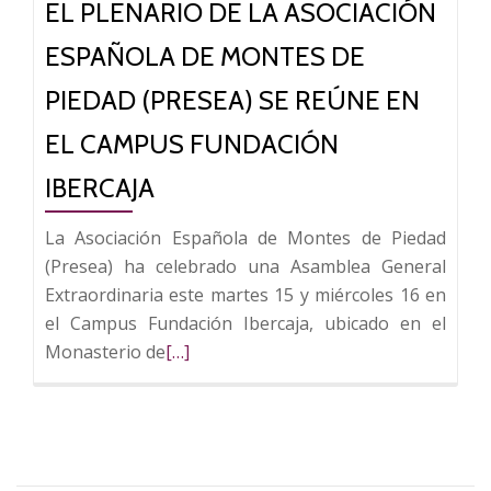
EL PLENARIO DE LA ASOCIACIÓN
su
destacada
ESPAÑOLA DE MONTES DE
contribución
a
PIEDAD (PRESEA) SE REÚNE EN
la
EL CAMPUS FUNDACIÓN
inclusión
financiera
IBERCAJA
La Asociación Española de Montes de Piedad
(Presea) ha celebrado una Asamblea General
Extraordinaria este martes 15 y miércoles 16 en
el Campus Fundación Ibercaja, ubicado en el
Leer
Monasterio de
[…]
más
sobre
El
plenario