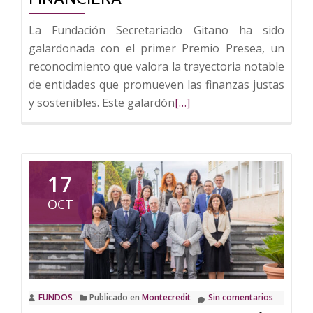
La Fundación Secretariado Gitano ha sido
galardonada con el primer Premio Presea, un
reconocimiento que valora la trayectoria notable
de entidades que promueven las finanzas justas
Leer
y sostenibles. Este galardón
[…]
más
sobre
Fundación
Secretariado
17
Gitano
OCT
recibe
el
I
Premio
Presea
FUNDOS
Publicado en
Montecredit
Sin comentarios
por