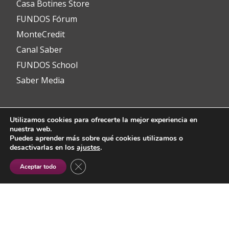
Casa Botines Store
FUNDOS Fórum
MonteCredit
Canal Saber
FUNDOS School
Saber Media
Utilizamos cookies para ofrecerte la mejor experiencia en
Contacto
nuestra web.
Puedes aprender más sobre qué cookies utilizamos o
desactivarlas en los
ajustes
.
info@fundos.es
CERRAR EL BANNER DE COOKIES RGP
Aceptar todo
Avenida del Padre Isla, 8
24002 León (España)
(+34) 987 353 349