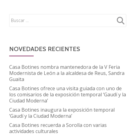
de
la
Asociación
Española
de
Montes
de
NOVEDADES RECIENTES
Piedad
(Presea)
Casa Botines nombra mantenedora de la V Feria
se
Modernista de León a la alcaldesa de Reus, Sandra
Guaita
reúne
en
Casa Botines ofrece una visita guiada con uno de
los comisarios de la exposición temporal ‘Gaudí y la
el
Ciudad Moderna’
Campus
Casa Botines inaugura la exposición temporal
Fundación
‘Gaudí y la Ciudad Moderna’
Ibercaja
Casa Botines recuerda a Sorolla con varias
actividades culturales