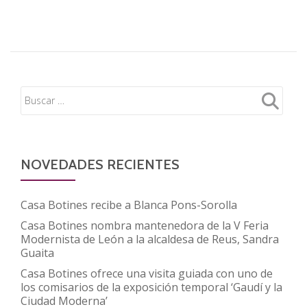
sobre
FUNDOS
y
MonteCredit
ponen
el
broche
a
la
39
NOVEDADES RECIENTES
Asamblea
de
Casa Botines recibe a Blanca Pons-Sorolla
PIGNUS
Casa Botines nombra mantenedora de la V Feria
reivindicando
Modernista de León a la alcaldesa de Reus, Sandra
la
Guaita
declaración
Casa Botines ofrece una visita guiada con uno de
los comisarios de la exposición temporal ‘Gaudí y la
de
Ciudad Moderna’
Bien