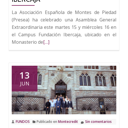
La Asociación Española de Montes de Piedad
(Presea) ha celebrado una Asamblea General
Extraordinaria este martes 15 y miércoles 16 en
el Campus Fundación Ibercaja, ubicado en el
Leer
Monasterio de
[…]
más
sobre
El
plenario
13
de
JUN
la
Asociación
Española
de
Montes
FUNDOS
Publicado en
Montecredit
Sin comentarios
de