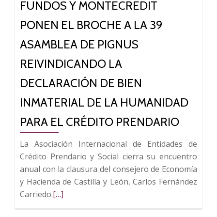
FUNDOS Y MONTECREDIT
Piedad
(Presea)
PONEN EL BROCHE A LA 39
se
reúne
ASAMBLEA DE PIGNUS
en
REIVINDICANDO LA
el
Campus
DECLARACIÓN DE BIEN
Fundación
INMATERIAL DE LA HUMANIDAD
Ibercaja
PARA EL CRÉDITO PRENDARIO
La Asociación Internacional de Entidades de
Crédito Prendario y Social cierra su encuentro
anual con la clausura del consejero de Economía
y Hacienda de Castilla y León, Carlos Fernández
Leer
Carriedo.
[…]
más