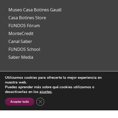
Museo Casa Botines Gaudí
Casa Botines Store
FUNDOS Fórum
MonteCredit
Canal Saber
FUNDOS School
Saber Media
Utilizamos cookies para ofrecerte la mejor experiencia en
Contacto
nuestra web.
Puedes aprender más sobre qué cookies utilizamos o
desactivarlas en los
ajustes
.
info@fundos.es
CERRAR EL BANNER DE COOKIES RGP
Aceptar todo
Avenida del Padre Isla, 8
24002 León (España)