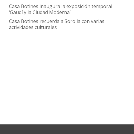
Casa Botines inaugura la exposición temporal
Inmaterial
‘Gaudí y la Ciudad Moderna’
de
Casa Botines recuerda a Sorolla con varias
la
actividades culturales
Humanidad
para
el
crédito
prendario