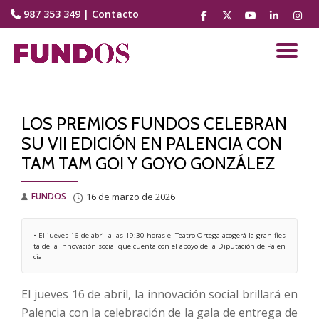
987 353 349
|
Contacto
fa-
fa-
fa-
fa-
fa-
facebook
brands
youtube-
linkedin
instag
Saltar
fa-
play
contenido
CA
x-
twitter
NA
LOS PREMIOS FUNDOS CELEBRAN
SU VII EDICIÓN EN PALENCIA CON
TAM TAM GO! Y GOYO GONZÁLEZ
FUNDOS
16 de marzo de 2026
• El jueves 16 de abril a las 19:30 horas el Teatro Ortega acogerá la gran fies
ta de la innovación social que cuenta con el apoyo de la Diputación de Palen
cia
El jueves 16 de abril, la innovación social brillará en
Palencia con la celebración de la gala de entrega de