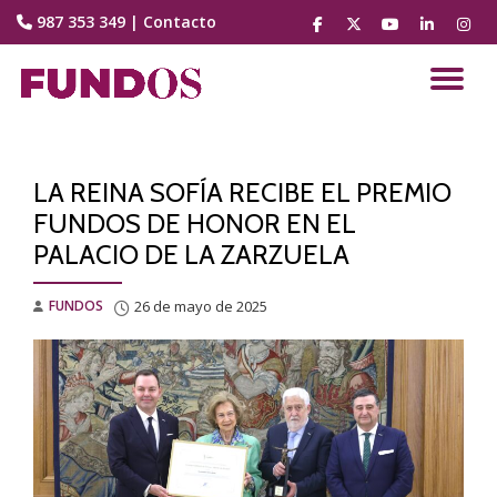
987 353 349
|
Contacto
fa-
fa-
fa-
fa-
fa-
facebook
brands
youtube-
linkedin
instag
Saltar
fa-
play
contenido
CA
x-
twitter
NA
LA REINA SOFÍA RECIBE EL PREMIO
FUNDOS DE HONOR EN EL
PALACIO DE LA ZARZUELA
FUNDOS
26 de mayo de 2025