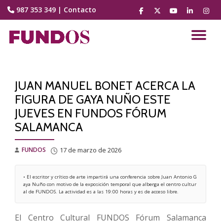
987 353 349
|
Contacto
fa-
fa-
fa-
fa-
fa-
facebook
brands
youtube-
linkedin
instag
Saltar
fa-
play
contenido
CA
x-
twitter
NA
JUAN MANUEL BONET ACERCA LA
FIGURA DE GAYA NUÑO ESTE
JUEVES EN FUNDOS FÓRUM
SALAMANCA
FUNDOS
17 de marzo de 2026
• El escritor y crítico de arte impartirá una conferencia sobre Juan Antonio G
aya Nuño con motivo de la exposición temporal que alberga el centro cultur
al de FUNDOS. La actividad es a las 19:00 horas y es de acceso libre. 
El Centro Cultural FUNDOS Fórum Salamanca