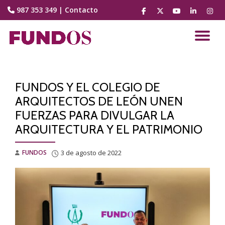
987 353 349
|
Contacto
fa-
fa-
fa-
fa-
fa-
facebook
brands
youtube-
linkedin
instag
Saltar
fa-
play
contenido
CA
x-
twitter
NA
FUNDOS Y EL COLEGIO DE
ARQUITECTOS DE LEÓN UNEN
FUERZAS PARA DIVULGAR LA
ARQUITECTURA Y EL PATRIMONIO
FUNDOS
3 de agosto de 2022