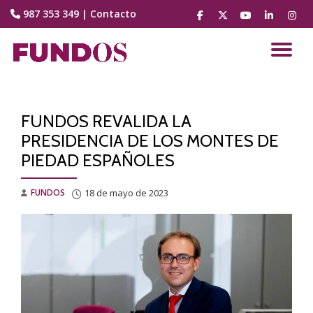
987 353 349
|
Contacto
fa-
fa-
fa-
fa-
fa-
facebook
brands
youtube-
linkedin
instag
Saltar
fa-
play
contenido
CA
x-
twitter
NA
FUNDOS REVALIDA LA
PRESIDENCIA DE LOS MONTES DE
PIEDAD ESPAÑOLES
FUNDOS
18 de mayo de 2023