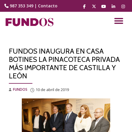
987 353 349
|
Contacto
fa-
fa-
fa-
fa-
fa-
facebook
brands
youtube-
linkedin
instag
Saltar
fa-
play
contenido
CA
x-
twitter
NA
FUNDOS INAUGURA EN CASA
BOTINES LA PINACOTECA PRIVADA
MÁS IMPORTANTE DE CASTILLA Y
LEÓN
FUNDOS
10 de abril de 2019