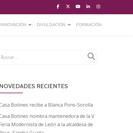
fa-
fa-
fa-
fa-
fa-
facebook
brands
youtube-
linkedin
instagram
fa-
play
INNOVACIÓN
DIVULGACIÓN
FORMACIÓN
x-
twitter
NOVEDADES RECIENTES
Casa Botines recibe a Blanca Pons-Sorolla
Casa Botines nombra mantenedora de la V
Feria Modernista de León a la alcaldesa de
Reus, Sandra Guaita