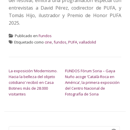
del festival, emitirá una programación especial con
entrevistas a David Pérez, codirector de PUFA, y
Tomás Hijo, ilustrador y Premio de Honor PUFA
2025.
Publicado en
Fundos
Etiquetado como
cine
,
fundos
,
PUFA
,
valladolid
NAVEGACIÓN DE ENTRADAS
La exposición ‘Modernismo.
FUNDOS Fórum Soria – Gaya
Hacia la belleza del objeto
Nuño acoge ‘Català-Roca en
cotidiano’ recibió en Casa
América’, la primera exposición
Botines más de 28.000
del Centro Nacional de
visitantes
Fotografía de Soria