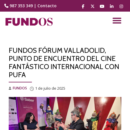
987 353 349
|
Contacto
fa-
fa-
fa-
fa-
fa-
facebook
brands
youtube-
linkedin
instag
Saltar
fa-
play
contenido
CA
x-
twitter
NA
FUNDOS FÓRUM VALLADOLID,
PUNTO DE ENCUENTRO DEL CINE
FANTÁSTICO INTERNACIONAL CON
PUFA
FUNDOS
1 de julio de 2025