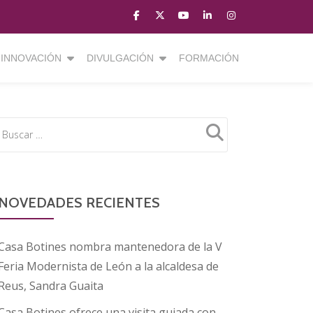
fa-
fa-
fa-
fa-
fa-
facebook
brands
youtube-
linkedin
instagram
fa-
play
INNOVACIÓN
DIVULGACIÓN
FORMACIÓN
x-
twitter
NOVEDADES RECIENTES
Casa Botines nombra mantenedora de la V
Feria Modernista de León a la alcaldesa de
Reus, Sandra Guaita
Casa Botines ofrece una visita guiada con